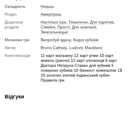
Складність
Низька
Розділ
Амерітреш
Додаткові
Настільні ігри
,
Тематичні
,
Для підлітків
,
розділи
Сімейні
,
Прості
,
Для компанії
,
Змагальницькі
Механіка гри
Випробуй вдачу
,
Кидок кубиків
Автор
Bruno Cathala
,
Ludovic Maublanc
Комплектація
11 карт магазину 12 карт річки 10 карт
земель (ранчо) 12 карт злочинців 6 карт
Доктора Непруха Стакан для кубиків 5
покерних кубиків 10 банкнот номіналом 1$
10 золотих злитків Індіанський кубик
Правила гри
Відгуки