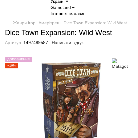
Жанри ігор
Амерітреш
Dice Town Expansion: Wild West
Dice Town Expansion: Wild West
Артикул:
1497489587
Написати відгук
ДОПОВНЕННЯ
−16%