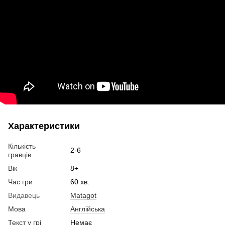
Характеристики
Кількість
2-6
гравців
Вік
8+
Час гри
60 хв.
Видавець
Matagot
Мова
Англійська
Текст у грі
Немає