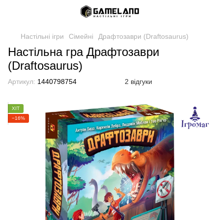
Настільні ігри
Сімейні
Драфтозаври (Draftosaurus)
Настільна гра Драфтозаври
(Draftosaurus)
Артикул:
1440798754
2 відгуки
ХІТ
−16%