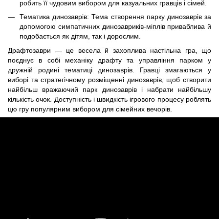
робить її чудовим вибором для казуальних гравців і сімей.
Тематика динозаврів: Тема створення парку динозаврів за
допомогою симпатичних динозавриків-міплів приваблива й
подобається як дітям, так і дорослим.
Драфтозаври — це весела й захоплива настільна гра, що
поєднує в собі механіку драфту та управління парком у
дружній родині тематиці динозаврів. Гравці змагаються у
виборі та стратегічному розміщенні динозаврів, щоб створити
найбільш вражаючий парк динозаврів і набрати найбільшу
кількість очок. Доступність і швидкість ігрового процесу роблять
цю гру популярним вибором для сімейних вечорів.