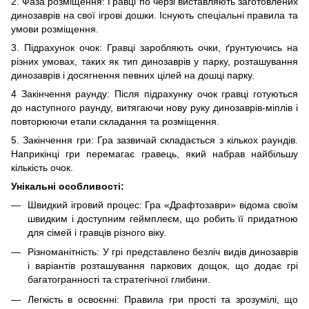
2. Фаза розміщення: Гравці по черзі виставляють заготовлених
динозаврів на свої ігрові дошки. Існують спеціальні правила та
умови розміщення.
3. Підрахунок очок: Гравці заробляють очки, ґрунтуючись на
різних умовах, таких як тип динозаврів у парку, розташування
динозаврів і досягнення певних цілей на дошці парку.
4 Закінчення раунду: Після підрахунку очок гравці готуються
до наступного раунду, витягаючи нову руку динозаврів-міплів і
повторюючи етапи складання та розміщення.
5. Закінчення гри: Гра зазвичай складається з кількох раундів.
Наприкінці гри перемагає гравець, який набрав найбільшу
кількість очок.
Унікальні особливості:
Швидкий ігровий процес: Гра «Драфтозаври» відома своїм
швидким і доступним геймплеєм, що робить її придатною
для сімей і гравців різного віку.
Різноманітність: У грі представлено безліч видів динозаврів
і варіантів розташування паркових дощок, що додає грі
багатогранності та стратегічної глибини.
Легкість в освоєнні: Правила гри прості та зрозумілі, що