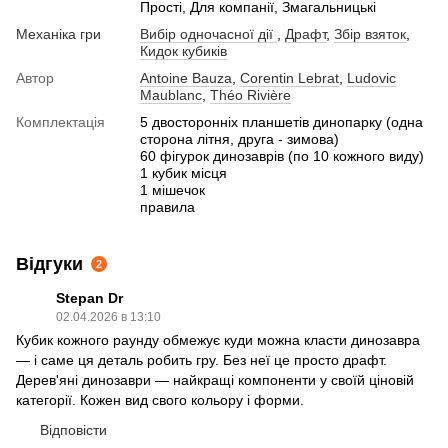
Прості, Для компанії, Змагальницькі
Механіка гри
Вибір одночасної дії
,
Драфт
,
Збір взяток
,
Кидок кубиків
Автор
Antoine Bauza
,
Corentin Lebrat
,
Ludovic
Maublanc
,
Théo Rivière
Комплектація
5 двосторонніх планшетів динопарку (одна
сторона літня, друга - зимова)
60 фігурок динозаврів (по 10 кожного виду)
1 кубик місця
1 мішечок
правила
Відгуки
2
Stepan Dr
02.04.2026 в 13:10
Кубик кожного раунду обмежує куди можна класти динозавра
— і саме ця деталь робить гру. Без неї це просто драфт.
Дерев'яні динозаври — найкращі компоненти у своїй ціновій
категорії. Кожен вид свого кольору і форми.
Відповісти