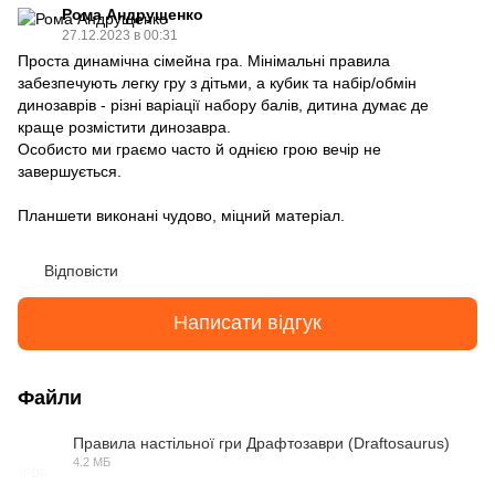
Рома Андрущенко
27.12.2023 в 00:31
Проста динамічна сімейна гра. Мінімальні правила
забезпечують легку гру з дітьми, а кубик та набір/обмін
динозаврів - різні варіації набору балів, дитина думає де
краще розмістити динозавра.
Особисто ми граємо часто й однією грою вечір не
завершується.
Планшети виконані чудово, міцний матеріал.
Відповісти
Написати відгук
Файли
Правила настільної гри Драфтозаври (Draftosaurus)
4.2 МБ
PDF