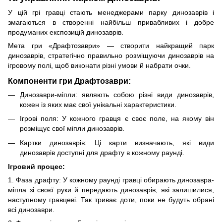
У цій грі гравці стають менеджерами парку динозаврів і
змагаються в створенні найбільш привабливих і добре
продуманих експозицій динозаврів.
Мета гри «Драфтозаври» — створити найкращий парк
динозаврів, стратегічно правильно розміщуючи динозаврів на
ігровому полі, щоб виконати різні умови й набрати очки.
Компоненти гри Драфтозаври:
Динозаври-міпли: являють собою різні види динозаврів,
кожен із яких має свої унікальні характеристики.
Ігрові поля: У кожного гравця є своє поле, на якому він
розміщує свої міпли динозаврів.
Картки динозаврів: Ці карти визначають, які види
динозаврів доступні для драфту в кожному раунді.
Ігровий процес:
1. Фаза драфту: У кожному раунді гравці обирають динозавра-
міпла зі своєї руки й передають динозаврів, які залишилися,
наступному гравцеві. Так триває доти, поки не будуть обрані
всі динозаври.