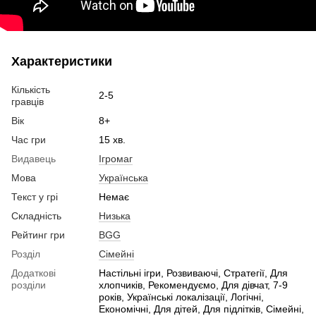
Характеристики
Кількість
2-5
гравців
Вік
8+
Час гри
15 хв.
Видавець
Ігромаг
Мова
Українська
Текст у грі
Немає
Складність
Низька
Рейтинг гри
BGG
Розділ
Сімейні
Додаткові
Настільні ігри, Розвиваючі, Стратегії, Для
розділи
хлопчиків, Рекомендуємо, Для дівчат, 7-9
років, Українські локалізації, Логічні,
Економічні, Для дітей, Для підлітків, Сімейні,