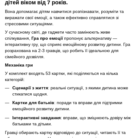
дітей віком від 7 років.
Вона допомагає дітям навчитися розпізнавати, розуміти та
виражати свої емоції, а також ефективно справлятися зі
стресовими ситуаціями.
У сучасному світі, де гаджети часто замінюють живе
спілкування,
Гра про емоції
пропонує альтернативу —
інтерактивну гру, що сприяє емоційному розвитку дитини. Гра
розрахована на 2-3 гравців, що робить її ідеальною для
сімейного дозвілля.
Механіка гри
У комплект входять 53 картки, які поділяються на кілька
категорій:
Сценарії з життя
: реальні ситуації, з якими дитина може
стикатися щодня.
Картки для батьків
: поради та вправи для підтримки
емоційного розвитку дитини.
Інтерактивні завдання
: вправи, що зміцнюють довіру між
батьками та дітьми.
Гравці обирають картку відповідно до ситуації, читають її та