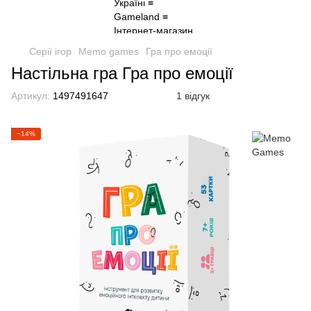
Серії ігор
Memo games
Гра про емоції
Настільна гра Гра про емоції
Артикул:
1497491647
1 відгук
−14%