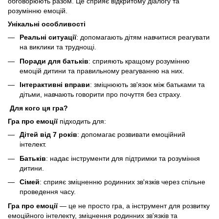
обговорюють разом. Це сприяє відкритому діалогу та
розумінню емоцій.
Унікальні особливості
Реальні ситуації
: допомагають дітям навчитися реагувати
на виклики та труднощі.
Поради для батьків
: сприяють кращому розумінню
емоцій дитини та правильному реагуванню на них.
Інтерактивні вправи
: зміцнюють зв'язок між батьками та
дітьми, навчають говорити про почуття без страху.
Для кого ця гра?
Гра про емоції
підходить для:
Дітей від 7 років
: допомагає розвивати емоційний
інтелект.
Батьків
: надає інструменти для підтримки та розуміння
дитини.
Сімей
: сприяє зміцненню родинних зв'язків через спільне
проведення часу.
Гра про емоції
— це не просто гра, а інструмент для розвитку
емоційного інтелекту, зміцнення родинних зв'язків та