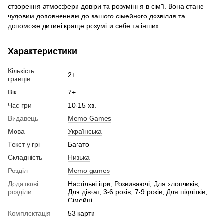
створення атмосфери довіри та розуміння в сім'ї. Вона стане
чудовим доповненням до вашого сімейного дозвілля та
допоможе дитині краще розуміти себе та інших.
Характеристики
Кількість
2+
гравців
Вік
7+
Час гри
10-15 хв.
Видавець
Memo Games
Мова
Українська
Текст у грі
Багато
Складність
Низька
Розділ
Memo games
Додаткові
Настільні ігри, Розвиваючі, Для хлопчиків,
розділи
Для дівчат, 3-6 років, 7-9 років, Для підлітків,
Сімейні
Комплектація
53 карти