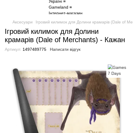
Аксесуари
Ігровий килимок для Долини крамарів (Dale of Me
Ігровий килимок для Долини
крамарів (Dale of Merchants) - Кажан
Артикул:
1497489775
Написати відгук