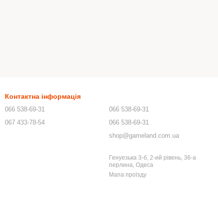
Контактна інформація
066 538-69-31
066 538-69-31
067 433-78-54
066 538-69-31
shop@gameland.com.ua
Генуезька 3-б, 2-ий рівень, 36-а
перлина, Одеса
Мапа проїзду