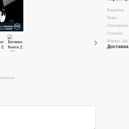
Видавець
Мова
Обкладинка
Сторінок
Формат, мм
Доставка
допомогою