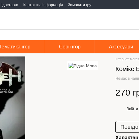
і доставка
Контактна інформація
Замовити гру
Тематика ігор
Серії ігор
Аксесуари
Інтернет-магаз
Комікс 
Немає в наяв
270 г
Ввійти
%
Повідо
Характер