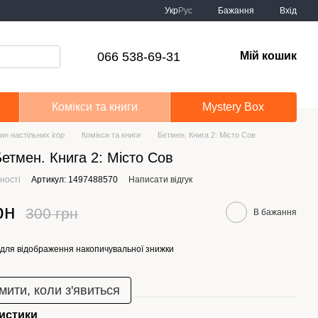
Укр
Рус
Бажання
Вхід
066 538-69-31
Мій кошик
Комікси та книги
Mystery Box
ин настільних ігор
Комікси та книги
Бетмен. Книга 2: Місто Сов
Бетмен. Книга 2: Місто Сов
ності
Артикул: 1497488570
Написати відгук
рн
300 грн
В бажання
для відображення накопичувальної знижки
мити, коли з'явиться
истики