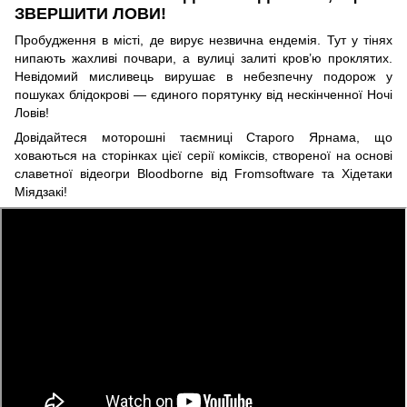
ЗВЕРШИТИ ЛОВИ!
Пробудження в місті, де вирує незвична ендемія. Тут у тінях
нипають жахливі почвари, а вулиці залиті кров’ю проклятих.
Невідомий мисливець вирушає в небезпечну подорож у
пошуках блідокрові — єдиного порятунку від нескінченної Ночі
Ловів!
Довідайтеся моторошні таємниці Старого Ярнама, що
ховаються на сторінках цієї серії коміксів, створеної на основі
славетної відеогри Bloodborne від Fromsoftware та Хідетаки
Міядзакі!