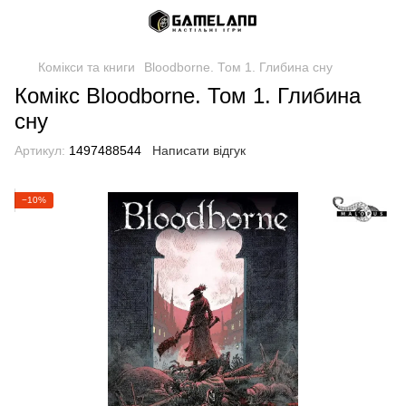
Комікси та книги
Bloodborne. Том 1. Глибина сну
Комікс Bloodborne. Том 1. Глибина
сну
Артикул:
1497488544
Написати відгук
−10%