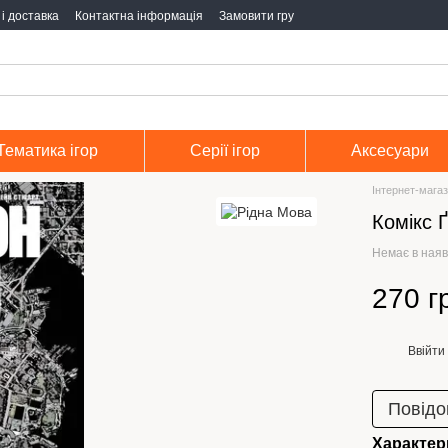
і доставка
Контактна інформація
Замовити гру
Тематика ігор
Серії ігор
Аксесуари
Інтернет-магаз
Комікс 
Немає в наяв
270 г
Ввійти
%
Повідо
Характер