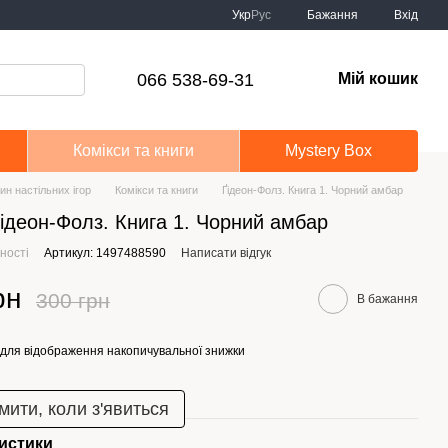
Укр
Рус
Бажання
Вхід
066 538-69-31
Мій кошик
Комікси та книги
Mystery Box
ин настільних ігор
Комікси та книги
Ґідеон-Фолз. Книга 1. Чорний амбар
Ґідеон-Фолз. Книга 1. Чорний амбар
ності
Артикул: 1497488590
Написати відгук
рн
300 грн
В бажання
для відображення накопичувальної знижки
мити, коли з'явиться
истики