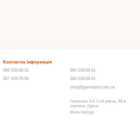
Контактна інформація
066 538-69-31
066 538-69-31
067 433-78-54
066 538-69-31
shop@gameland.com.ua
Генуезька 3-б, 2-ий рівень, 36-а
перлина, Одеса
Мапа проїзду