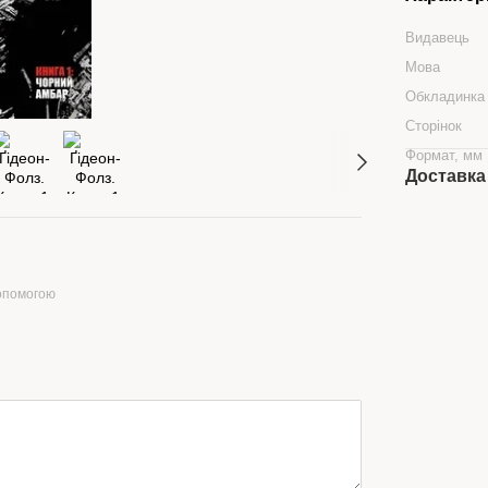
Видавець
Мова
Обкладинка
Сторінок
Формат, мм
Доставка
допомогою