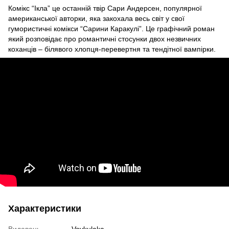
Комікс “Ікла” це останній твір Сари Андерсен, популярної
американської авторки, яка закохала весь світ у свої
гумористичні комікси “Сарини Каракулі”. Це графічний роман
який розповідає про романтичні стосунки двох незвичних
коханців – білявого хлопця-перевертня та тендітної вампірки.
Характеристики
Видавець
Vovkulaka