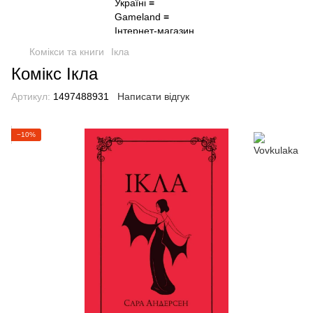
Комікси та книги
Ікла
Комікс Ікла
Артикул:
1497488931
Написати відгук
−10%