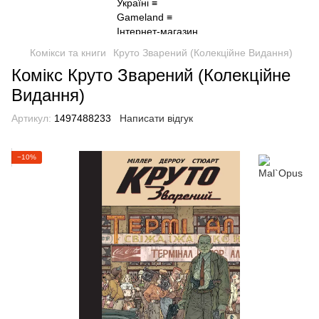
Комікси та книги
Круто Зварений (Колекційне Видання)
Комікс Круто Зварений (Колекційне
Видання)
Артикул:
1497488233
Написати відгук
−10%