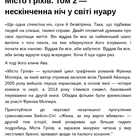
Місто Гріхів. Том 2 —
нескінченна ніч у світі нуару
«Ще одна спекотна ніч, суха й безвітряна. Така, що підбиває
людей на слизькі, таємні справи. Двайт оповитий думками про
своє пропаще життя. Він віддав би все за найменший шанс
вилізти з того пекла, на яке обернулося його існування, і
почати все наново. Віддав би все, аби забутися. Віддав би все,
аби знову відчути іскру всередині. Хоча б іще один раз.
А тоді його кличе Ава.
«Місто Гріхів» — культовий цикл графічних романів Френка
Міллера, за який автор отримав загалом вісім Премій Айзнера.
2005 року вийшла перша екранізація, в основі якої — чотири
комікси із серії, а 2014 року з’явився сиквел, базований
переважно на другій книзі. Обидва фільми були зрежисовані
за участі Френка Міллера.
Приготуйтеся до чергової незатишної прогулянки
сумнозвісним Бейсін-Сіті. «Жінка, за яку варто вбивати» —
другий том історії, який розкриває ще більше гидких
подробиць Міста Гріхів, а заразом занурює читача у вир
лестливої брехні, кривавої зради та палкого кохання."