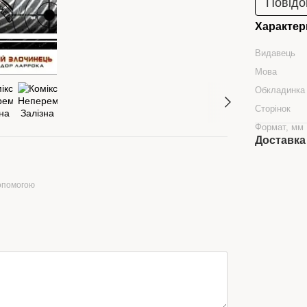
Повідо
Характер
Видавець
Мова
Обкладинка
Сторінок
Формат, мм
Доставка
допомогою