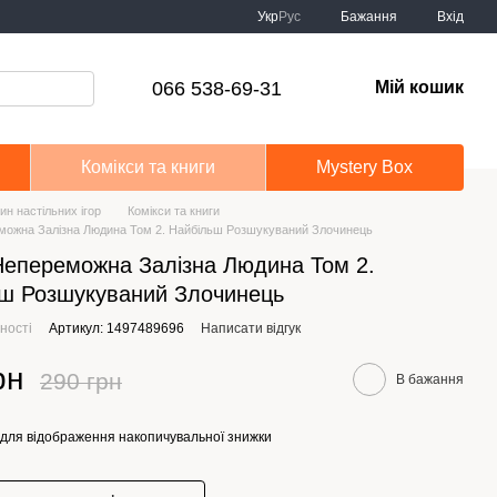
Укр
Рус
Бажання
Вхід
066 538-69-31
Мій кошик
Комікси та книги
Mystery Box
ин настільних ігор
Комікси та книги
можна Залізна Людина Том 2. Найбільш Розшукуваний Злочинець
Непереможна Залізна Людина Том 2.
ш Розшукуваний Злочинець
ності
Артикул: 1497489696
Написати відгук
рн
290 грн
В бажання
для відображення накопичувальної знижки