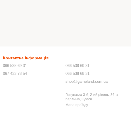
Контактна інформація
066 538-69-31
066 538-69-31
067 433-78-54
066 538-69-31
shop@gameland.com.ua
Генуезька 3-б, 2-ий рівень, 36-а
перлина, Одеса
Мапа проїзду