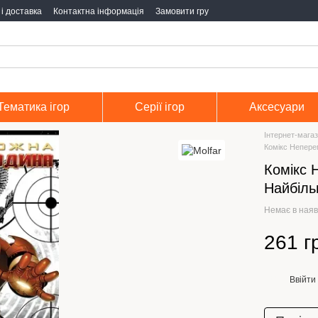
і доставка
Контактна інформація
Замовити гру
Тематика ігор
Серії ігор
Аксесуари
Інтернет-магаз
Комікс Непере
Комікс 
Найбіль
Немає в наяв
261 г
Ввійти
%