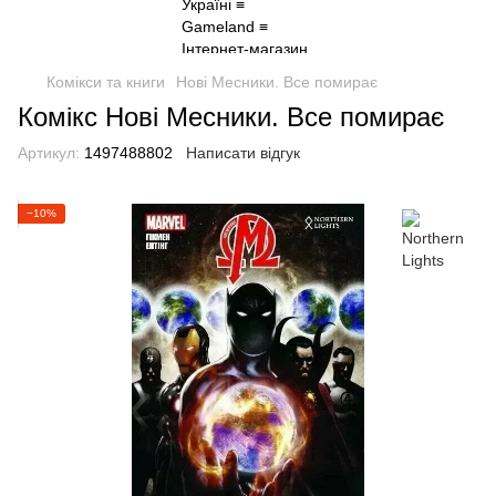
Комікси та книги
Нові Месники. Все помирає
Комікс Нові Месники. Все помирає
Артикул:
1497488802
Написати відгук
−10%