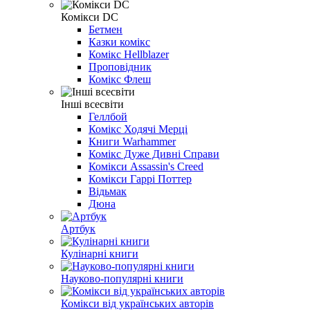
Комікси DC
Бетмен
Казки комікс
Комікс Hellblazer
Проповідник
Комікс Флеш
Інші всесвіти
Геллбой
Комікс Ходячі Мерці
Книги Warhammer
Комікс Дуже Дивні Справи
Комікси Assassin's Creed
Комікси Гаррі Поттер
Відьмак
Дюна
Артбук
Кулінарні книги
Науково-популярні книги
Комікси від українських авторів