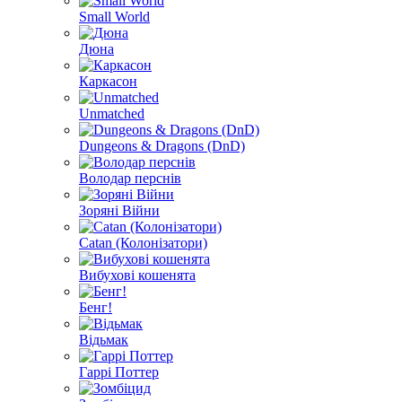
Small World
Дюна
Каркасон
Unmatched
Dungeons & Dragons (DnD)
Володар перснів
Зоряні Війни
Catan (Колонізатори)
Вибухові кошенята
Бенг!
Відьмак
Гаррі Поттер