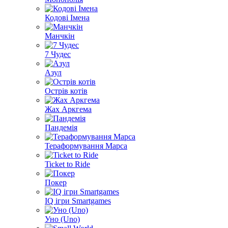
Кодові Імена
Манчкін
7 Чудес
Азул
Острів котів
Жах Аркгема
Пандемія
Тераформування Марса
Ticket to Ride
Покер
IQ ігри Smartgames
Уно (Uno)