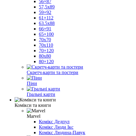
56×87
57,5х89
59×92
61×112
63.5x88
66×91
65×100
70x70
70x110
70×120
80x80
80×120
Скретч-карти та постери
Піни
Гральні карти
Комікси та книги
Marvel
Комікс Дедпул
Комікс Люди Ікс
Комікс Людина-Павук