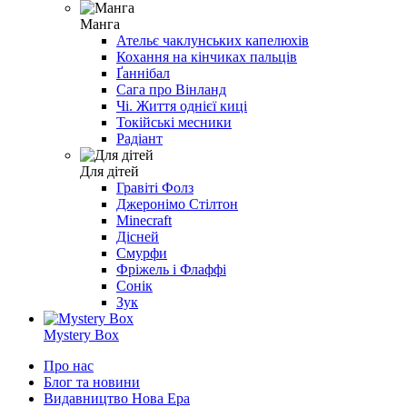
Манга
Ательє чаклунських капелюхів
Кохання на кінчиках пальців
Ґаннібал
Сага про Вінланд
Чі. Життя однієї киці
Токійські месники
Радіант
Для дітей
Гравіті Фолз
Джеронімо Стілтон
Minecraft
Дісней
Смурфи
Фріжель і Флаффі
Сонік
Зук
Mystery Box
Про нас
Блог та новини
Видавництво Нова Ера