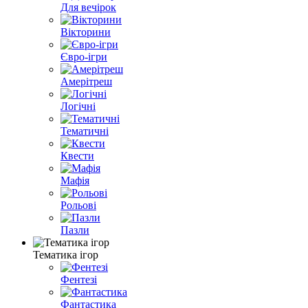
Для вечірок
Вікторини
Євро-ігри
Амерітреш
Логічні
Тематичні
Квести
Мафія
Рольові
Пазли
Тематика ігор
Фентезі
Фантастика