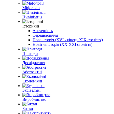
Міфологія
Цивілізація
Історичні
Античність
Середньовіччя
Нова історія (XVI - кінець XIX століття)
Новітня історія (XX-XXI століття)
Пригоди
Дослідження
Абстрактні
Економічні
Будівельні
Виробництво
Битви