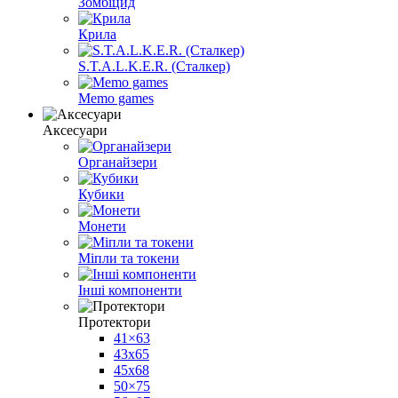
Зомбіцид
Крила
S.T.A.L.K.E.R. (Сталкер)
Memo games
Аксесуари
Органайзери
Кубики
Монети
Міпли та токени
Інші компоненти
Протектори
41×63
43x65
45x68
50×75