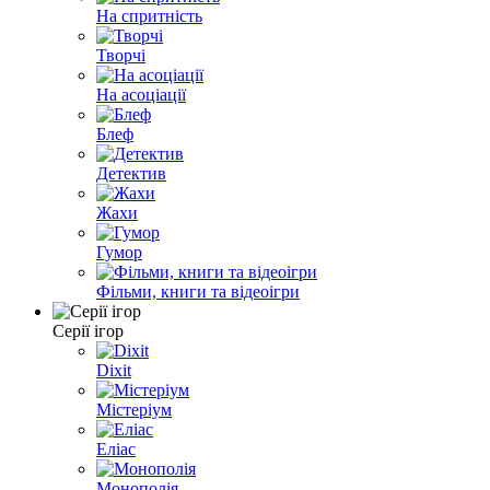
На спритність
Творчі
На асоціації
Блеф
Детектив
Жахи
Гумор
Фільми, книги та відеоігри
Серії ігор
Dixit
Містеріум
Еліас
Монополія