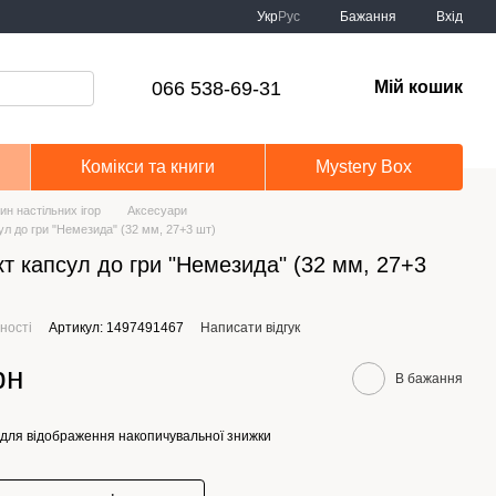
Укр
Рус
Бажання
Вхід
066 538-69-31
Мій кошик
Комікси та книги
Mystery Box
ин настільних ігор
Аксесуари
ул до гри "Немезида" (32 мм, 27+3 шт)
т капсул до гри "Немезида" (32 мм, 27+3
ності
Артикул: 1497491467
Написати відгук
рн
В бажання
для відображення накопичувальної знижки