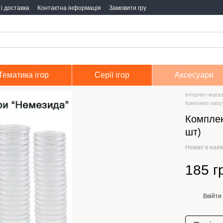
і доставка
Контактна інформація
Замовити гру
Тематика ігор
Серії ігор
Аксесуари
Інтернет-магаз
Комплект капс
Комплек
шт)
Немає в наяв
185 г
Ввійти
%