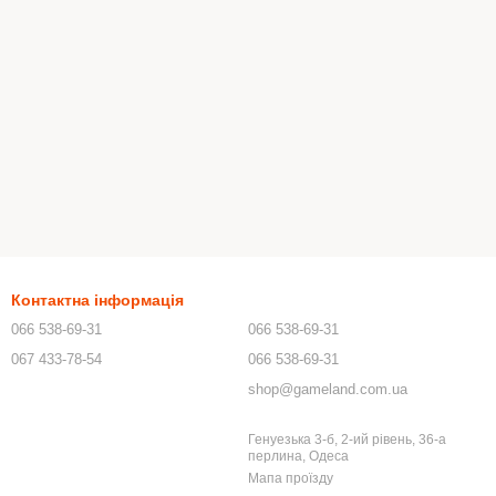
Контактна інформація
066 538-69-31
066 538-69-31
067 433-78-54
066 538-69-31
shop@gameland.com.ua
Генуезька 3-б, 2-ий рівень, 36-а
перлина, Одеса
Мапа проїзду