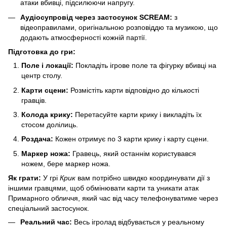
атаки вбивці, підсилюючи напругу.
Аудіосупровід через застосунок SCREAM:
з
відеоправилами, оригінальною розповіддю та музикою, що
додають атмосферності кожній партії.
Підготовка до гри:
Поле і локації:
Покладіть ігрове поле та фігурку вбивці на
центр столу.
Карти сцени:
Розмістіть карти відповідно до кількості
гравців.
Колода крику:
Перетасуйте карти крику і викладіть їх
стосом долілиць.
Роздача:
Кожен отримує по 3 карти крику і карту сцени.
Маркер ножа:
Гравець, який останнім користувався
ножем, бере маркер ножа.
Як грати:
У грі
Крик
вам потрібно швидко координувати дії з
іншими гравцями, щоб обмінювати карти та уникати атак
Примарного обличчя, який час від часу телефонуватиме через
спеціальний застосунок.
Реальний час:
Весь ігролад відбувається у реальному