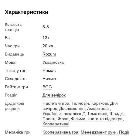
Характеристики
Кількість
3-8
гравців
Вік
13+
Час гри
20 хв.
Видавець
Rozum
Мова
Українська
Текст у грі
Немає
Складність
Низька
Рейтинг гри
BGG
Розділ
Для вечірок
Додаткові
Настільні ігри
,
Гелловін
,
Карткові
,
Для
розділи
вечірок
,
Дослідження
,
Амерітреш
,
Українські локалізації
,
Тематичні
,
Швидкі
,
Прості
,
Жахи
,
Фільми, книги та відеоігри
,
Кооперативні
Механіка гри
Кооперативна гра
,
Менеджмент руки
,
Події