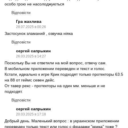
особо грою не насолоджуються
Відповісти
Гра жахлива
28.07.2025 в 00:26
Застосунок зламаний , озвучка ніяка
Відповісти
сергей сапрыкин
26.03.2025 в 14:27
Поскольку Вы не ответили на мой вопрос, отвечу сам.
В мобильном приложении переведен и текст и голос.
Кстати, идеально к игре Крик подходят только протекторы 63.5
на 88 от геймс севен дейс.
От тавер рекс - протекторы на один мм. меньше и не
подходят.
Відповісти
сергей сапрыкин
20.03.2025 в 17:18
Добрый день. Маленький вопрос : в украинском приложении
переведен только текст или голос с фразами "крика" тоже ?