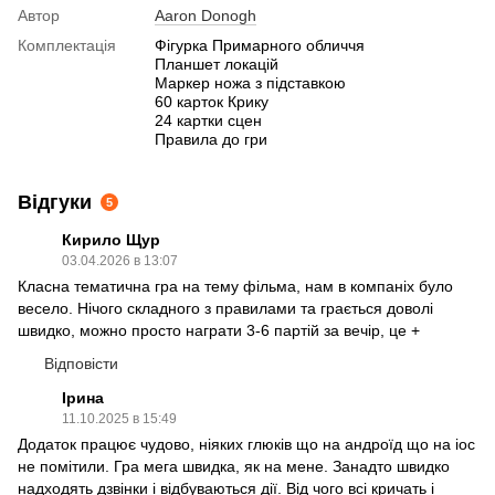
Автор
Aaron Donogh
Комплектація
Фігурка Примарного обличчя
Планшет локацій
Маркер ножа з підставкою
60 карток Крику
24 картки сцен
Правила до гри
Відгуки
5
Кирило Щур
03.04.2026 в 13:07
Класна тематична гра на тему фільма, нам в компаніх було
весело. Нічого складного з правилами та грається доволі
швидко, можно просто награти 3-6 партій за вечір, це +
Відповісти
Ірина
11.10.2025 в 15:49
Додаток працює чудово, ніяких глюків що на андроїд що на іос
не помітили. Гра мега швидка, як на мене. Занадто швидко
надходять дзвінки і відбуваються дії. Від чого всі кричать і