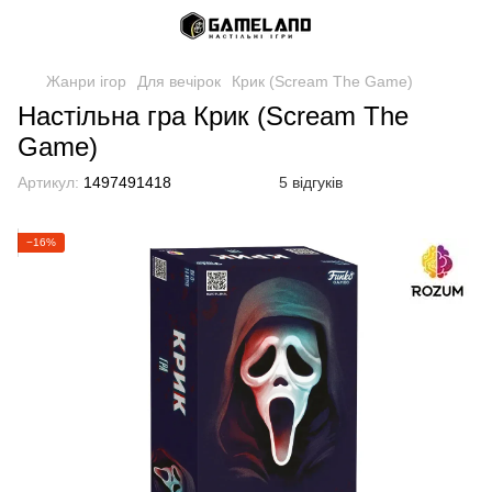
Жанри ігор
Для вечірок
Крик (Scream The Game)
Настільна гра Крик (Scream The
Game)
Артикул:
1497491418
5 відгуків
−16%