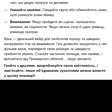
часі, що додає напруги та динаміки.
Уникайте маніяка:
Скидайте карти або обмінюйтесь ними,
щоб уникнути атаки вбивці.
Виживання:
Якщо пройдете всі сцени і залишитесь
живими, ви перемогли. Якщо загине хоча б один гравець,
команда програє.
Крик
— ідеальний вибір для любителів хорору та швидких,
напружених ігор на виживання. Гра дозволяє зануритись у світ
фільмів жахів, перевірити свою реакцію та швидкість
прийняття рішень. Станьте частиною легенди, яка оживає, і
врятуйтеся від Примарного обличчя… якщо зможете.
Грайте з друзями, випробовуйте свою кмітливість, і
пам’ятайте: лише об’єднаними зусиллями можна вижити
у цьому кошмарі!