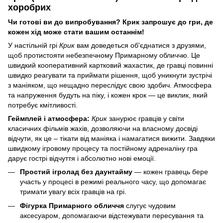
хоробрих
Чи готові ви до випробування? Крик запрошує до гри, де
кожен хід може стати вашим останнім!
У настільній грі
Крик
вам доведеться об'єднатися з друзями,
щоб протистояти небезпечному Примарному обличчю. Це
швидкий кооперативний картковий жахастик, де гравці повинні
швидко реагувати та приймати рішення, щоб уникнути зустрічі
з маніяком, що нещадно переслідує свою здобич. Атмосфера
та напруження будуть на піку, і кожен крок — це виклик, який
потребує кмітливості.
Геймплей і атмосфера:
Крик
занурює гравців у світи
класичних фільмів жахів, дозволяючи на власному досвіді
відчути, як це – тікати від маніяка і намагатися вижити. Завдяки
швидкому ігровому процесу та постійному адреналіну гра
дарує гострі відчуття і абсолютно нові емоції.
Простий ігролад без даунтайму
— кожен гравець бере
участь у процесі в режимі реального часу, що допомагає
тримати увагу всіх гравців на грі.
Фігурка Примарного обличчя
слугує чудовим
аксесуаром, допомагаючи відстежувати пересування та