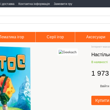
і доставка
Контактна інформація
Замовити гру
Тематика ігор
Серії ігор
Аксесуари
Інтернет-магаз
Настільн
В наявності
1 973
Ввійти
%
Купити