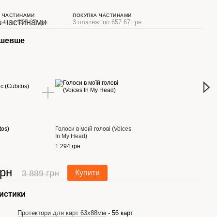
 ЧАСТИНАМИ
ПОКУПКА ЧАСТИНАМИ
жі по 657.67 грн
3 платежі по 657.67 грн
ешевше
Раз
tos)
Голоси в моїй голові (Voices
Кубіт
In My Head)
1 973
1 294 грн
грн
3 889 грн
Купити
3 
истики
Протектори для карт 63x88мм
- 56 карт