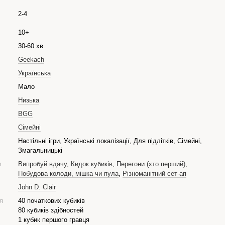
2-4
10+
30-60 хв.
Geekach
Українська
Мало
Низька
BGG
Сімейні
Настільні ігри, Українські локалізації, Для підлітків, Сімейні,
Змагальницькі
и
Випробуй вдачу
,
Кидок кубиків
,
Перегони (хто перший)
,
Побудова колоди, мішка чи пула
,
Різноманітний сет-ап
John D. Clair
я
40 початкових кубиків
80 кубиків здібностей
1 кубик першого гравця