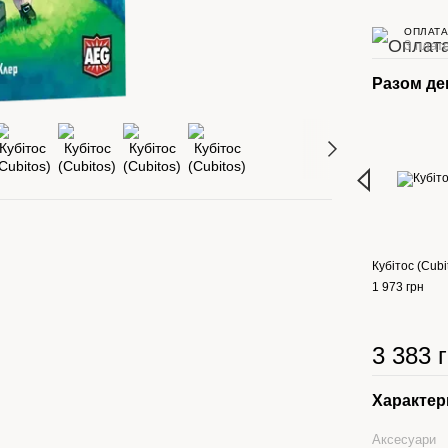
ОПЛАТА
3 плате
Разом д
Кубітос (Cubi
1 973 грн
3 383 
Характер
Аксесуари