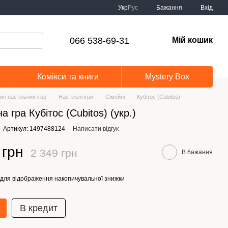
Укр
Рус
Бажання
Вхід
066 538-69-31
Мій кошик
Комікси та книги
Mystery Box
ин настільних ігор
Настільні ігри
Сімейні
Кубітос (Cubitos)
а гра Кубітос (Cubitos) (укр.)
Артикул: 1497488124
Написати відгук
 грн
2 349 грн
В бажання
для відображення накопичувальної знижки
В кредит