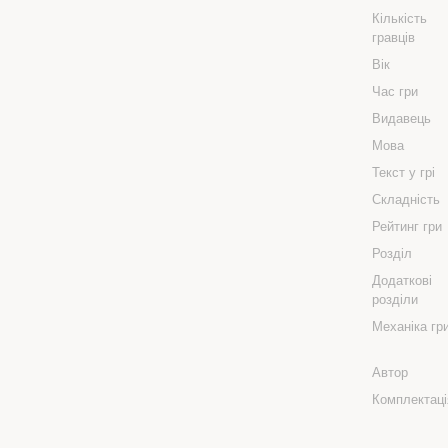
Кількість
гравців
Вік
Час гри
Видавець
Мова
Текст у грі
Складність
Рейтинг гри
Розділ
Додаткові
розділи
Механіка гр
Автор
Комплектаці