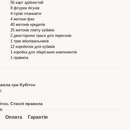
56 карт здібностей
8 фігурок бігунів
4 ігрові планшети
4 жетони фаз
40 жетонів кредитів
25 жетонів ліміту кубиків
2 двосторонні траси для перегонів
1 трек вболівальників
12 коробочок для кубиків
1 коробка для зберігання компонентів
1 правила
вила гри Кубітос
Б
ітос. Стислі правила
МБ
Оплата
Гарантія