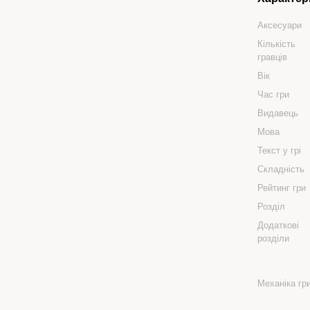
Аксесуари
Кількість
гравців
Вік
Час гри
Видавець
Мова
Текст у грі
Складність
Рейтинг гри
Розділ
Додаткові
розділи
Механіка гр