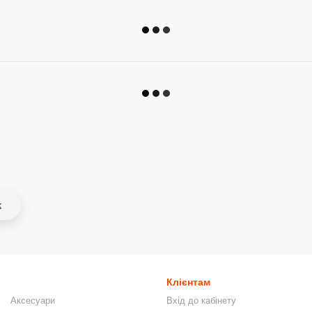
k
Клієнтам
Аксесуари
Вхід до кабінету