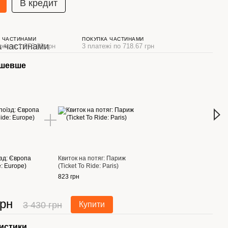
В кредит
 ЧАСТИНАМИ
ПОКУПКА ЧАСТИНАМИ
жі по 1 078.00 грн
3 платежі по 718.67 грн
ешевше
Раз
їзд: Європа
Квиток на потяг: Париж
Квито
e: Europe)
(Ticket To Ride: Paris)
(Tick
823 грн
2 156
грн
3 
3 430 грн
Купити
истики