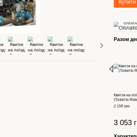
Купити
ОПЛАТА
2 плате
Разом д
Квиток на по
(Ticket to Rid
2 156 грн
3 053 
Характер