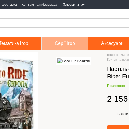
і доставка
Контактна інформація
Замовити гру
Тематика ігор
Серії ігор
Аксесуари
Інтернет-магаз
Квиток на поїзд
Настільн
Ride: E
В наявності
2 156
Ввійти
%