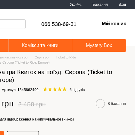
Укр
Рус
Бажання
Вхід
066 538-69-31
Мій кошик
Комікси та книги
Mystery Box
ин настільних ігор
Серії ігор
Ticket to Ride
: Європа (Ticket to Ride: Europe)
а гра Квиток на поїзд: Європа (Ticket to
urope)
Артикул: 1345862490
6 відгуків
 грн
2 450 грн
В бажання
для відображення накопичувальної знижки