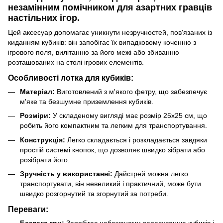
незамінним помічником для азартних гравців
настільних ігор.
Цей аксесуар допомагає уникнути незручностей, пов'язаних із
киданням кубиків: він запобігає їх випадковому коченню з
ігрового поля, вилітанню за його межі або збиванню
розташованих на столі ігрових елементів.
Особливості лотка для кубиків:
Матеріал:
Виготовлений з м'якого фетру, що забезпечує
м'яке та безшумне приземлення кубиків.
Розміри:
У складеному вигляді має розмір 25х25 см, що
робить його компактним та легким для транспортування.
Конструкція:
Легко складається і розкладається завдяки
простій системі кнопок, що дозволяє швидко зібрати або
розібрати його.
Зручність у використанні:
Дайстрей можна легко
транспортувати, він невеликий і практичний, може бути
швидко розгорнутий та згорнутий за потреби.
Переваги:
Безпека гри:
Запобігає небажаному пересуванню кубиків і