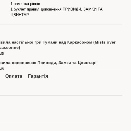
1 пам’ятка рівнів
1 буклет правил доповнення ПРИВИДИ, ЗАМКИ ТА
ЦВИНТАР
вила настільної гри Тумани над Каркасоном (Mists over
cassonne)
 МБ
вила доповнення Привиди, Замки та Цвинтарі
 МБ
Оплата
Гарантія