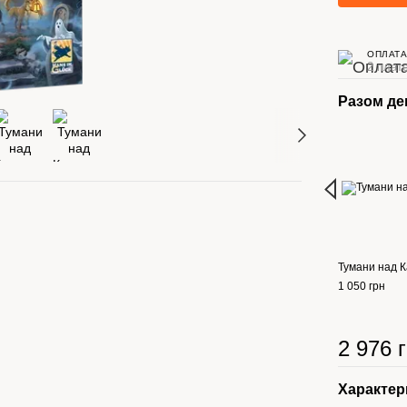
ОПЛАТА
2 плате
Разом д
Тумани над 
1 050 грн
2 976 
Характер