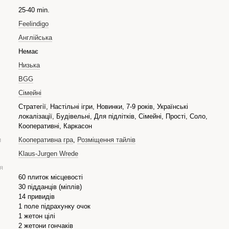
25-40 min.
Feelindigo
Англійська
Немає
Низька
BGG
Сімейні
Стратегії, Настільні ігри, Новинки, 7-9 років, Українські
локалізації, Будівельні, Для підлітків, Сімейні, Прості, Соло,
Кооперативні, Каркасон
и
Кооперативна гра
,
Розміщення тайлів
Klaus-Jurgen Wrede
я
60 плиток місцевості
30 підданців (міплів)
14 привидів
1 поле підрахунку очок
1 жетон цілі
2 жетони гончаків