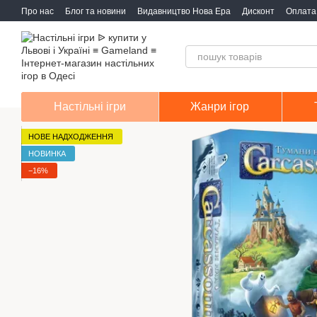
Перейти до основного контенту
Про нас
Блог та новини
Видавництво Нова Ера
Дисконт
Оплата 
Настільні ігри
Жанри ігор
НОВЕ НАДХОДЖЕННЯ
НОВИНКА
−16%