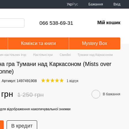
Укр
Рус
Бажання
Вхід
066 538-69-31
Мій кошик
Комікси та книги
Mystery Box
ин настільних ігор
Настільні ігри
Сімейні
Тумани над Каркасоном
на гра Тумани над Каркасоном (Mists over
onne)
Артикул: 1497491908
1 відгук
 грн
1 250 грн
В бажання
для відображення накопичувальної знижки
В кредит