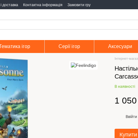
і доставка
Контактна інформація
Замовити гру
Тематика ігор
Серії ігор
Аксесуари
Інтернет-магаз
Настіль
Carcass
В наявності
1 050
Ввійти
%
Купити