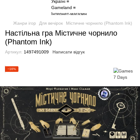
Жанри ігор
Для вечірок
Містичне чорнило (Phantom Ink)
Настільна гра Містичне чорнило
(Phantom Ink)
Артикул:
1497491009
Написати відгук
−16%