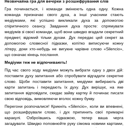
Незвичайна гра для вечірки з розшифрування слів
Гра починається, і команди змінюють одна одну. Кожна
команда призначає свого духа, а інші учасники стають
медіумами, які успішно викликали духа за допомогою
спіритичного сеансу. Завдання духа просте: спрямувати
медіумів зі своєї команди, щоб вони швидко вгадали секретний
предмет, відомий тільки духам. Дух передає цей секрет за
допомогою словесної підказки, копітко виписуючи кожну
літеру, доки хто-небудь не вигукне чарівне слово «Silencio»,
що означає кінець послання.
Медіуми теж не відпочивають!
Під час свого ходу медіуми можуть вибрати одну з двох дій:
поставити духу запитання або спробувати відгадати секретне
слово. Щоби поставити запитання, медіуми вибирають дві
карти запитань і передають їх духу. Дух вирішує, на яке
запитання відповідати, скидає зайву картку й починає писати
свою відповідь, вимовляючи вголос кожну букву.
Перегони розпочалися! Крикніть «Silencio», коли ви впевнені,
що розшифрували слово, і дух припинить свої примарні
каракулі. Озброївшись підказкою, тепер ваша черга
загадувати. Швидко поповнюйте руку сімома новими картами,