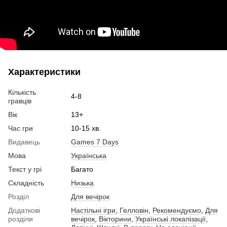
Характеристики
Кількість
4-8
гравців
Вік
13+
Час гри
10-15 хв.
Видавець
Games 7 Days
Мова
Українська
Текст у грі
Багато
Складність
Низька
Розділ
Для вечірок
Додаткові
Настільні ігри
,
Гелловін
,
Рекомендуємо
,
Для
розділи
вечірок
,
Вікторини
,
Українські локалізації
,