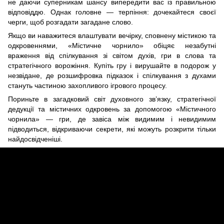
не даючи суперникам шансу випередити вас із правильною
відповіддю. Однак головне — терпіння: дочекайтеся своєї
черги, щоб розгадати загадане слово.
Якщо ви наважитеся влаштувати вечірку, сповнену містикою та
одкровеннями, «Містичне чорнило» обіцяє незабутні
враження від спілкування зі світом духів, гри в слова та
стратегічного ворожіння. Купіть гру і вирушайте в подорож у
незвідане, де розшифровка підказок і спілкування з духами
стануть частиною захопливого ігрового процесу.
Пориньте в загадковий світ духовного зв’язку, стратегічної
дедукції та містичних одкровень за допомогою «Містичного
чорнила» — гри, де завіса між видимим і невидимим
підводиться, відкриваючи секрети, які можуть розкрити тільки
найдосвідченіші.