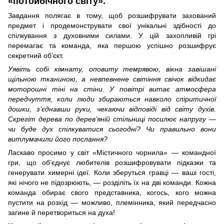
«потойбічного світу».
Завдання полягає в тому, щоб розшифрувати захований
предмет і продемонструвати свої унікальні здібності до
спілкування з духовними силами. У цій захопливій грі
перемагає та команда, яка першою успішно розшифрує
секретний об’єкт.
Уявіть собі кімнату, оповиту темрявою, вікна завішані
щільною тканиною, а невпевнене світіння свічок відкидає
моторошні тіні на стіни. У повітрі витає атмосфера
передчуття, коли люди збираються навколо спіритичної
дошки, з’єднавши руки, чекаючи відповіді від світу духів.
Скрегіт дерева по дерев’яній стільниці посилює напругу —
чи буде дух спілкуватися сьогодні? Чи правильно вони
витлумачили його послання?
Ласкаво просимо у світ «Містичного чорнила» — командної
гри, що об’єднує любителів розшифровувати підказки та
генерувати химерні ідеї. Коли зберуться гравці — ваші гості,
які нічого не підозрюють, — розділіть їх на дві команди. Кожна
команда обирає свого представника, когось, кого можна
пустити на розхід — можливо, племінника, який передчасно
загине й перетвориться на духа!