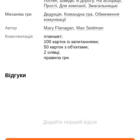
Логічні
,
Швидкі
,
В дорогу
,
На асоціації
,
Прості
,
Для компанії
,
Змагальницькі
Механіка гри
Дедукція
,
Командна гра
,
Обмеження
комунікації
Автор
Mary Flanagan
,
Max Seidman
Комплектація
планшет;
100 карток із запитаннями;
50 карток з об'єктами;
2 олівці;
правила гри.
Відгуки
Додайте перший відгук