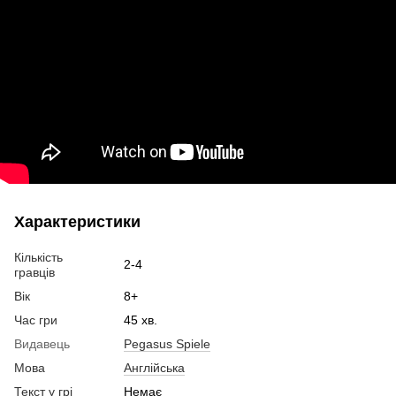
Характеристики
Кількість
2-4
гравців
Вік
8+
Час гри
45 хв.
Видавець
Pegasus Spiele
Мова
Англійська
Текст у грі
Немає