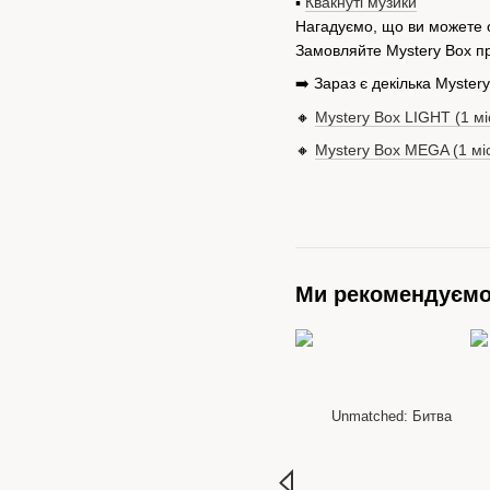
▪️
Квакнуті музики
Нагадуємо, що ви можете от
Замовляйте Mystery Box пр
➡️ Зараз є декілька Mystery
🔸
Mystery Box LIGHT (1 м
🔸
Mystery Box MEGA (1 мі
Ми рекомендуєм