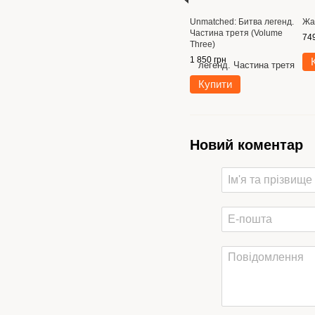
Unmatched: Битва легенд.
Жа
Частина третя (Volume
749
Three)
1 850 грн
Купити
Новий коментар