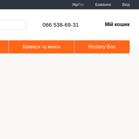
Укр
Рус
Бажання
Вхід
066 538-69-31
Мій кошик
Комікси та книги
Mystery Box