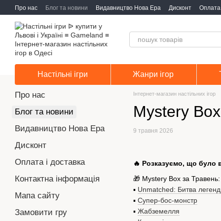
Перейти до основного контенту
Про нас
Блог та новини
Видавництво Нова Ера
Дисконт
Оплата 
Настільні ігри
Жанри ігор
Про нас
Інтернет-магазин настільних ігор
Mystery Box
Блог та новини
Видавництво Нова Ера
9 травня 2026
Дисконт
Оплата і доставка
🔥 Розказуємо, що було 
Контактна інформація
🎁 Mystery Box за Травень:
▪️
Unmatched: Битва легенд
Мапа сайту
▪️
Супер-бос-монстр
▪️
Жабземелля
Замовити гру