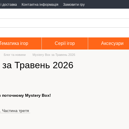
і доставка
Контактна інформація
Замовити гру
Тематика ігор
Серії ігор
Аксесуари
Блог та новини
Mystery Box за Травень 2026
 за Травень 2026
в поточному Mystery Box!
. Частина третя