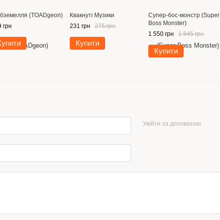
бземелля (TOADgeon)
Квакнуті Музики
Супер-бос-монстр (Super
Boss Monster)
 грн
231 грн
275 грн
1 550 грн
1 845 грн
Купити
Купити
Купити
Увійти за допомогою