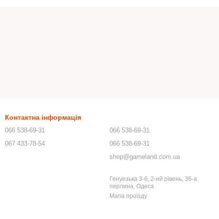
Контактна інформація
066 538-69-31
066 538-69-31
067 433-78-54
066 538-69-31
shop@gameland.com.ua
Генуезька 3-б, 2-ий рівень, 36-а
перлина, Одеса
Мапа проїзду