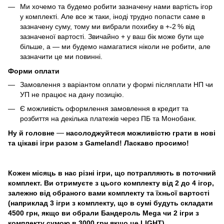
Ми хочемо та будемо робити зазначену нами вартість ігор
у комплекті. Але все ж таки, іноді трудно попасти саме в
зазначену суму, тому ми вибрали похибку в +-2 % від
зазначеної вартості. Звичайно + у ваш бік може бути ще
більше, а — ми будемо намагатися ніколи не робити, але
зазначити це ми повинні.
Форми оплати
Замовлення з варіантом оплати у формі післяплати НП чи
УП не працює на дану позицію.
Є можливість оформлення замовлення в кредит та
розбиття на декілька платежів через ПБ та Монобанк.
Ну й головне
—
насолоджуйтеся можливістю грати в нові
та цікаві ігри разом з Gameland! Ласкаво просимо!
Кожен місяць в нас різні ігри, що потрапляють в поточний
комплект. Ви отримуєте з цього комплекту від 2 до 4 ігор,
залежно від обраного вами комплекту та їхньої вартості
(наприклад 3 ігри з комплекту, що в сумі будуть складати
4500 грн, якщо ви обрали Бандероль Mega чи 2 ігри з
комплекту сумою в 3000 грн якщо це LIGHT).