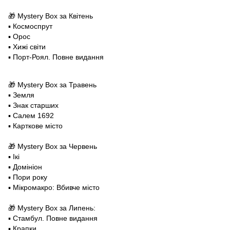
🎁 Mystery Box за Квітень
▪️ Космоспрут
▪️ Орос
▪️ Хижі світи
▪️ Порт-Роял. Повне видання
🎁 Mystery Box за Травень
▪️ Земля
▪️ Знак старших
▪️ Салем 1692
▪️ Карткове місто
🎁 Mystery Box за Червень
▪️ Ікі
▪️ Домініон
▪️ Пори року
▪️ Мікромакро: Вбивче місто
🎁 Mystery Box за Липень:
▪️ Стамбул. Повне видання
▪️ Крапки