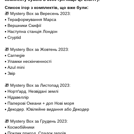
Список ігор з комплектів, що вже були:
🎁 Mystery Box за Вересень 2023:
▪️ Тераформування Марса
▪️ Вершники Скифії
▪️ Наступна станція Лондон
▪️ Cryptid
🎁 Mystery Box за Жовтень 2023:
▪️ Carnegie
▪️ Уламки нескінченності
▪️ Azul mini
▪️ Звір
🎁 Mystery Box за Листопад 2023:
▪️ Нортґард. Незвідані землі
▪️ Нідавеллір
▪️ Паперові Океани + доп Нові моря
▪️ Декодер. Ювілейне видання або Декодер
🎁 Mystery Box за Грудень 2023:
▪️ Космобійники
▪️ Поклик пригод. Спадок героїв