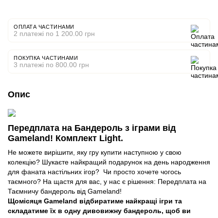
ОПЛАТА ЧАСТИНАМИ
2 платежі по 1 200.00 грн
ПОКУПКА ЧАСТИНАМИ
3 платежі по 800.00 грн
Опис
Передплата на Бандероль з іграми від
Gameland! Комплект Light.
Не можете вирішити, яку гру купити наступною у свою
колекцію? Шукаєте найкращий подарунок на день народження
для фаната настільних ігор? Чи просто хочете чогось
таємного? На щастя для вас, у нас є рішення: Передплата на
Таємничу бандероль від Gameland!
Щомісяця Gameland відбиратиме найкращі ігри та
складатиме їх в одну дивовижну бандероль, щоб ви