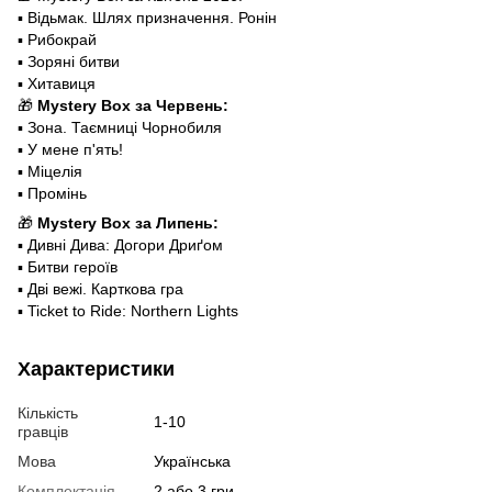
▪️ Відьмак. Шлях призначення. Ронін
▪️ Рибокрай
▪️ Зоряні битви
▪️ Хитавиця
🎁
Mystery Box за Червень:
▪️ Зона. Таємниці Чорнобиля
▪️ У мене п'ять!
▪️ Міцелія
▪️ Промінь
🎁
Mystery Box за Липень:
▪️ Дивні Дива: Догори Дриґом
▪️ Битви героїв
▪️ Дві вежі. Карткова гра
▪️ Ticket to Ride: Northern Lights
Характеристики
Кількість
1-10
гравців
Мова
Українська
Комплектація
2 або 3 гри