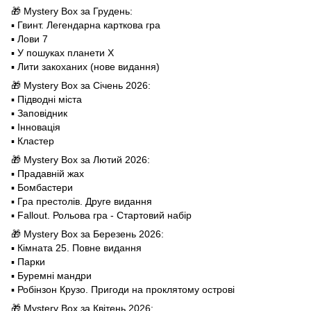
🎁 Mystery Box за Грудень:
▪️ Гвинт. Легендарна карткова гра
▪️ Лови 7
▪️ У пошуках планети X
▪️ Лити закоханих (нове видання)
🎁 Mystery Box за Cічень 2026:
▪️ Підводні міста
▪️ Заповідник
▪️ Інновація
▪️ Кластер
🎁 Mystery Box за Лютий 2026:
▪️ Прадавній жах
▪️ Бомбастери
▪️ Гра престолів. Друге видання
▪️ Fallout. Рольова гра - Стартовий набір
🎁 Mystery Box за Березень 2026:
▪️ Кімната 25. Повне видання
▪️ Парки
▪️ Буремні мандри
▪️ Робінзон Крузо. Пригоди на проклятому острові
🎁 Mystery Box за Квітень 2026: