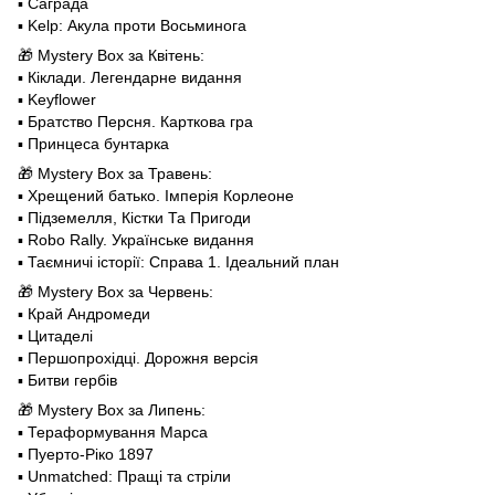
▪️ Саграда
▪️ Kelp: Акула проти Восьминога
🎁 Mystery Box за Квітень:
▪️ Кіклади. Легендарне видання
▪️ Keyflower
▪️ Братство Персня. Карткова гра
▪️ Принцеса бунтарка
🎁 Mystery Box за Травень:
▪️ Хрещений батько. Імперія Корлеоне
▪️ Підземелля, Кістки Та Пригоди
▪️ Robo Rally. Українське видання
▪️ Таємничі історії: Справа 1. Ідеальний план
🎁 Mystery Box за Червень:
▪️ Край Андромеди
▪️ Цитаделі
▪️ Першопрохідці. Дорожня версія
▪️ Битви гербів
🎁 Mystery Box за Липень:
▪️ Тераформування Марса
▪️ Пуерто-Ріко 1897
▪️ Unmatched: Пращі та стріли