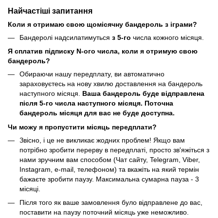
Найчастіші запитання
Коли я отримаю свою щомісячну бандероль з іграми?
Бандеролі надсилатимуться
з 5-го
числа кожного місяця.
Я сплатив підписку N-ого числа, коли я отримую свою
бандероль?
Обираючи нашу передплату, ви автоматично
зараховуєтесь на нову хвилю доставлення на бандероль
наступного місяця.
Ваша бандероль буде відправлена
після 5-го числа наступного місяця. Поточна
бандероль місяця для вас не буде доступна.
Чи можу я пропустити місяць передплати?
Звісно, і це не викликає жодних проблем! Якщо вам
потрібно зробити перерву в передплаті, просто зв'яжіться з
нами зручним вам способом (Чат сайту, Telegram, Viber,
Instagram, e-mail, телефоном) та вкажіть на який термін
бажаєте зробити паузу. Максимальна сумарна пауза - 3
місяці.
Після того як ваше замовлення було відправлене до вас,
поставити на паузу поточний місяць уже неможливо.