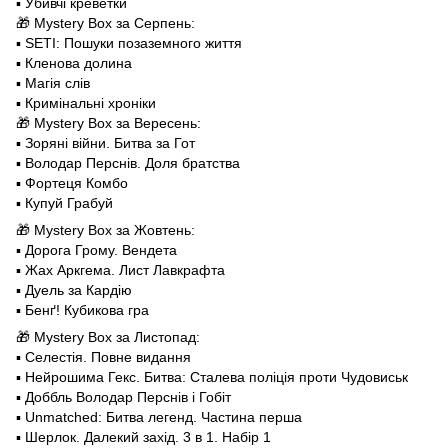
▪️ Убивчі креветки
🎁 Mystery Box за Серпень:
▪️ SETI: Пошуки позаземного життя
▪️ Кленова долина
▪️ Магія слів
▪️ Кримінальні хроніки
🎁 Mystery Box за Вересень:
▪️ Зоряні війни. Битва за Гот
▪️ Володар Перснів. Доля братства
▪️ Фортеця Комбо
▪️ Купуй Грабуй
🎁 Mystery Box за Жовтень:
▪️ Дорога Грому. Вендета
▪️ Жах Аркгема. Лист Лавкрафта
▪️ Дуель за Кардію
▪️ Бенґ! Кубикова гра
🎁 Mystery Box за Листопад:
▪️ Селестія. Повне видання
▪️ Нейрошима Гекс. Битва: Сталева поліція проти Чудовиськ
▪️ Доббль Володар Перснів і Гобіт
▪️ Unmatched: Битва легенд. Частина перша
▪️ Шерлок. Далекий захід. 3 в 1. Набір 1