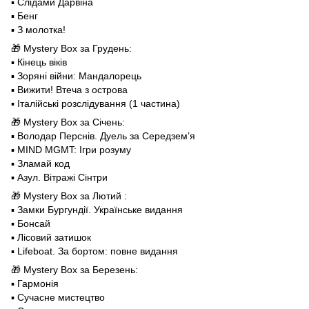
▪️ Слідами Дарвіна
▪️ Бенг
▪️ З молотка!
🎁 Mystery Box за Грудень:
▪️ Кінець віків
▪️ Зоряні війни: Мандалорець
▪️ Вижити! Втеча з острова
▪️ Італійські розслідування (1 частина)
🎁 Mystery Box за Cічень:
▪️ Володар Перснів. Дуель за Середземʼя
▪️ MIND MGMT: Ігри розуму
▪️ Зламай код
▪️ Азул. Вітражі Сінтри
🎁 Mystery Box за Лютий :
▪️ Замки Бургундії. Українське видання
▪️ Бонсай
▪️ Лісовий затишок
▪️ Lifeboat. За бортом: повне видання
🎁 Mystery Box за Березень:
▪️ Гармонія
▪️ Сучасне мистецтво