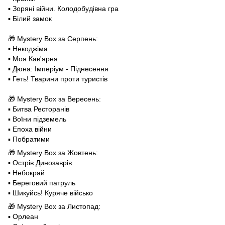
▪️ Зоряні війни. Колодобудівна гра
▪️ Білий замок
🎁 Mystery Box за Серпень:
▪️ Некоджіма
▪️ Моя Кав'ярня
▪️ Дюна: Імперіум - Піднесення
▪️ Геть! Тварини проти туристів
🎁 Mystery Box за Вересень:
▪️ Битва Ресторанів
▪️ Воїни підземель
▪️ Епоха війни
▪️ Побратими
🎁 Mystery Box за Жовтень:
▪️ Острів Динозаврів
▪️ Небокрай
▪️ Береговий патруль
▪️ Шикуйсь! Куряче військо
🎁 Mystery Box за Листопад:
▪️ Орлеан