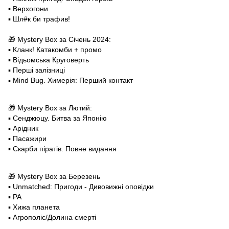
▪️ Верхогони
▪️ Шл#к би трафив!
🎁 Mystery Box за Січень 2024:
▪️ Кланк! Катакомби + промо
▪️ Відьомська Круговерть
▪️ Перші залізниці
▪️ Mind Bug. Химерія: Перший контакт
🎁 Mystery Box за Лютий:
▪️ Сенджюцу. Битва за Японію
▪️ Арідник
▪️ Пасажири
▪️ Скарби піратів. Повне видання
🎁 Mystery Box за Березень
▪️ Unmatched: Пригоди - Дивовижні оповідки
▪️ РА
▪️ Хижа планета
▪️ Агрополіс/Долина смерті