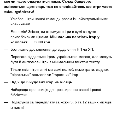
могли насолоджуватися ними. Склад бандеролі
змінюється щомісяця, тож не сподівайтеся, що отримаєте
якісь дублікати!
Улюблені ігри нашої команди разом із найактуальнішими
новинками!
Економія! Звісно, ви отримуєте ігри в сумі за дуже
привабливими цінами.
Мінімальна вартість ігор у
комплекті
—
3000 грн.
Безплатне доставлення до відділення НП чи УП.
Перевага віддається іграм українською мовою, але можуть
бути й англомовні ігри з мінімальним вмістом тексту.
Тільки якісні ігри в які ми самі полюбляємо грати, жодних
"піратських" аналогів чи "гаражних" ігор.
Від 2 до 3 чудових ігор на місяць.
Найкраща пропозиція для розширення вашої ігрової
бібліотеки.
Подарунки за передплату за кожні 3, 6 та 12 ваших місяців
із нами!