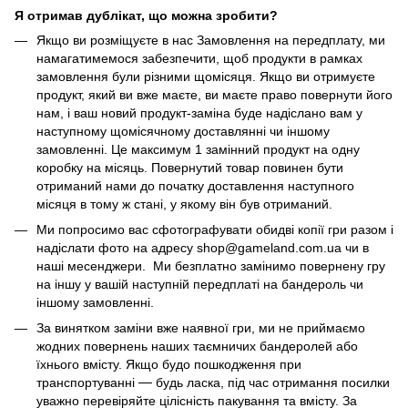
Я отримав дублікат, що можна зробити?
Якщо ви розміщуєте в нас Замовлення на передплату, ми
намагатимемося забезпечити, щоб продукти в рамках
замовлення були різними щомісяця. Якщо ви отримуєте
продукт, який ви вже маєте, ви маєте право повернути його
нам, і ваш новий продукт-заміна буде надіслано вам у
наступному щомісячному доставлянні чи іншому
замовленні. Це максимум 1 замінний продукт на одну
коробку на місяць. Повернутий товар повинен бути
отриманий нами до початку доставлення наступного
місяця в тому ж стані, у якому він був отриманий.
Ми попросимо вас сфотографувати обидві копії гри разом і
надіслати фото на адресу shop@gameland.com.ua чи в
наші месенджери. Ми безплатно замінимо повернену гру
на іншу у вашій наступній передплаті на бандероль чи
іншому замовленні.
За винятком заміни вже наявної гри, ми не приймаємо
жодних повернень наших таємничих бандеролей або
їхнього вмісту. Якщо будо пошкодження при
транспортуванні
—
будь ласка, під час отримання посилки
уважно перевіряйте цілісність пакування та вмісту. За