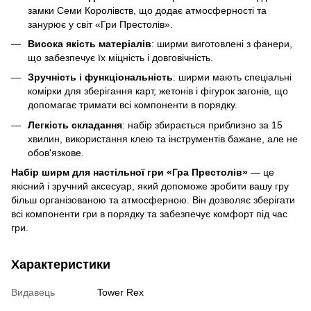
замки Семи Королівств, що додає атмосферності та
занурює у світ «Гри Престолів».
Висока якість матеріалів
: ширми виготовлені з фанери,
що забезпечує їх міцність і довговічність.
Зручність і функціональність
: ширми мають спеціальні
комірки для зберігання карт, жетонів і фігурок загонів, що
допомагає тримати всі компоненти в порядку.
Легкість складання
: набір збирається приблизно за 15
хвилин, використання клею та інструментів бажане, але не
обов'язкове.
Набір ширм для настільної гри «Гра Престолів»
— це
якісний і зручний аксесуар, який допоможе зробити вашу гру
більш організованою та атмосферною. Він дозволяє зберігати
всі компоненти гри в порядку та забезпечує комфорт під час
гри.
Характеристики
Видавець
Tower Rex