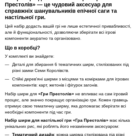
Престолів»
— це чудовий аксесуар для
справжніх шанувальників епічної саги та
настільної гри.
Цей набір додасть вашій грі не лише естетичної привабливості,
але й функціональності, дозволяючи зберігати всі ігрові
компоненти акуратно та організовано.
Що в коробці?
У комплекті ви знайдете:
Деталі для збирання 6 тематичних ширм, стилізованих під
різні замки Семи Королівств.
Стійкі дерев'яні ширми з місцями та комірками для ігрових
компонентів: карт, жетонів і фігурок загонів.
Набір ширм для
«Гри Престолів»
не впливає на сам ігровий
процес, але значно покращує організацію гри. Кожен гравець
отримує свою тематичну ширму, яка допомагає зберігати всі
необхідні компоненти під час гри.
Набір ширм для настільної гри «Гра Престолів»
має кілька
унікальних рис, які роблять його незамінним аксесуаром:
Тематичний дизайн
: кожна ширма стилізована під різні