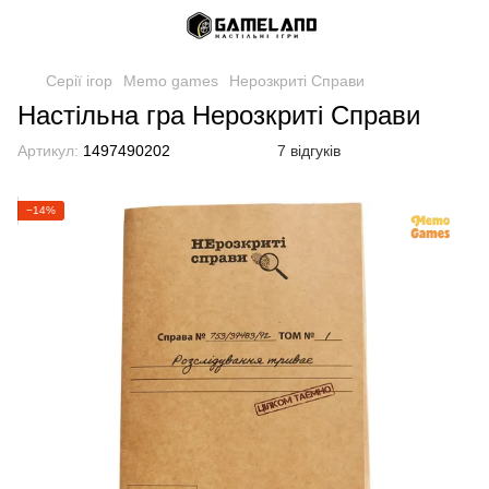
Серії ігор
Memo games
Нерозкриті Справи
Настільна гра Нерозкриті Справи
Артикул:
1497490202
7 відгуків
−14%