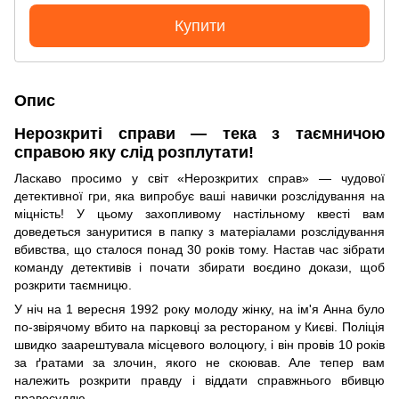
Купити
Опис
Нерозкриті справи — тека з таємничою
справою яку слід розплутати!
Ласкаво просимо у світ «Нерозкритих справ» — чудової
детективної гри, яка випробує ваші навички розслідування на
міцність! У цьому захопливому настільному квесті вам
доведеться зануритися в папку з матеріалами розслідування
вбивства, що сталося понад 30 років тому. Настав час зібрати
команду детективів і почати збирати воєдино докази, щоб
розкрити таємницю.
У ніч на 1 вересня 1992 року молоду жінку, на ім'я Анна було
по-звірячому вбито на парковці за рестораном у Києві. Поліція
швидко заарештувала місцевого волоцюгу, і він провів 10 років
за ґратами за злочин, якого не скоював. Але тепер вам
належить розкрити правду і віддати справжнього вбивцю
правосуддю.