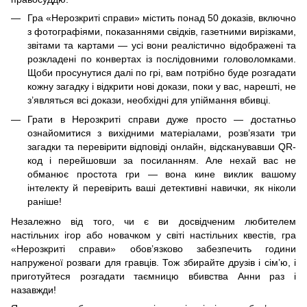
Гра «Нерозкриті справи» містить понад 50 доказів, включно
з фотографіями, показаннями свідків, газетними вирізками,
звітами та картами — усі вони реалістично відображені та
розкладені по конвертах із послідовними головоломками.
Щоби просунутися далі по грі, вам потрібно буде розгадати
кожну загадку і відкрити нові докази, поки у вас, нарешті, не
з’являться всі докази, необхідні для упіймання вбивці.
Грати в Нерозкриті справи дуже просто — достатньо
ознайомитися з вихідними матеріалами, розв’язати три
загадки та перевірити відповіді онлайн, відсканувавши QR-
код і перейшовши за посиланням. Але нехай вас не
обманює простота гри — вона кине виклик вашому
інтелекту й перевірить ваші детективні навички, як ніколи
раніше!
Незалежно від того, чи є ви досвідченим любителем
настільних ігор або новачком у світі настільних квестів, гра
«Нерозкриті справи» обов’язково забезпечить години
напруженої розваги для гравців. Тож збирайте друзів і сім’ю, і
приготуйтеся розгадати таємницю вбивства Анни раз і
назавжди!