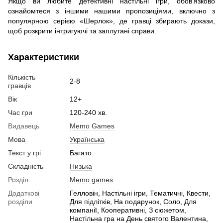
Якщо ви любите детективні настільні ігри, обов’язково
ознайомтеся з іншими нашими пропозиціями, включно з
популярною серією «Шерлок», де гравці збирають докази,
щоб розкрити інтригуючі та заплутані справи.
Характеристики
Кількість
2-8
гравців
Вік
12+
Час гри
120-240 хв.
Видавець
Memo Games
Мова
Українська
Текст у грі
Багато
Складність
Низька
Розділ
Memo games
Додаткові
Гелловін, Настільні ігри, Тематичні, Квести,
розділи
Для підлітків, На подарунок, Соло, Для
компанії, Кооперативні, З сюжетом,
Настільна гра на День святого Валентина,