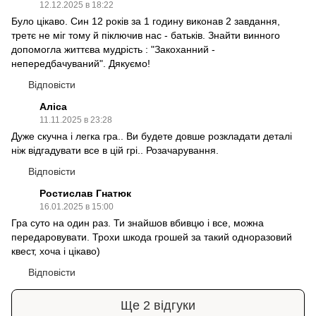
12.12.2025 в 18:22
Було цікаво. Син 12 років за 1 годину виконав 2 завдання,
третє не міг тому й піключив нас - батьків. Знайти винного
допомогла життєва мудрість : "Закоханний -
непередбачуваний". Дякуємо!
Відповісти
Аліса
11.11.2025 в 23:28
Дуже скучна і легка гра.. Ви будете довше розкладати деталі
ніж відгадувати все в цій грі.. Розачарування.
Відповісти
Ростислав Гнатюк
16.01.2025 в 15:00
Гра суто на один раз. Ти знайшов вбивцю і все, можна
передаровувати. Трохи шкода грошей за такий одноразовий
квест, хоча і цікаво)
Відповісти
Ще 2 відгуки