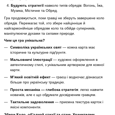
Будують стратегії
навколо типів обрядів: Вогонь, Їжа,
Музика, Містичне та Обряд.
Гра продовжується, поки гравці не зберуть завершене коло
обрядів. Перемагає той, хто збере найцінніше й
найгармонійніше обрядове коло та обійде суперників,
маніпулюючи духами та силами природи.
Чим ця гра унікальна?
Символіка українських свят
— кожна карта має
історичне та культурне підґрунтя.
Мальовничі ілюстрації
— художнє оформлення в
автентичному стилі, з унікальним артворком для кожної
карти.
М’який освітній ефект
— граєш і водночас дізнаєшся
більше про українську традицію.
Проста механіка — глибока стратегія
: легко навчити
новачків, але є що обдумати досвідченим гравцям.
Тактильне задоволення
— приємна текстура карток і
якісні компоненти.
Збери Коло, об’єднай стихії та стань Хранителем