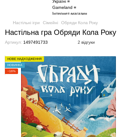
Настільні ігри
Сімейні
Обряди Кола Року
Настільна гра Обряди Кола Року
Артикул:
1497491733
2 відгуки
НОВЕ НАДХОДЖЕННЯ
НОВИНКА
−16%