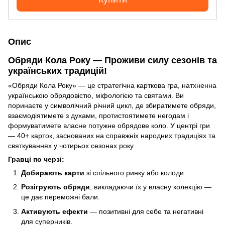
Опис
Обряди Кола Року — Проживи силу сезонів та
українських традицій!
«Обряди Кола Року» — це стратегічна карткова гра, натхненна
українською обрядовістю, міфологією та святами. Ви
поринаєте у символічний річний цикл, де збиратимете обряди,
взаємодіятимете з духами, протистоятимете негодам і
формуватимете власне потужне обрядове коло. У центрі гри
— 40+ карток, заснованих на справжніх народних традиціях та
святкуваннях у чотирьох сезонах року.
Гравці по черзі:
Добирають карти
зі спільного ринку або колоди.
Розігрують обряди
, викладаючи їх у власну колекцію —
це дає переможні бали.
Активують ефекти
— позитивні для себе та негативні
для суперників.