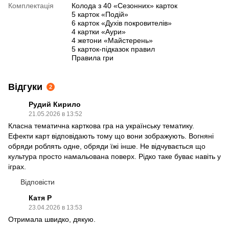
Комплектація
Колода з 40 «Сезонних» карток
5 карток «Подій»
6 карток «Духів покровителів»
4 картки «Аури»
4 жетони «Майстерень»
5 карток-підказок правил
Правила гри
Відгуки
2
Рудий Кирило
21.05.2026 в 13:52
Класна тематична карткова гра на українську тематику.
Ефекти карт відповідають тому що вони зображують. Вогняні
обряди роблять одне, обряди їжі інше. Не відчувається що
культура просто намальована поверх. Рідко таке буває навіть у
іграх.
Відповісти
Катя Р
23.04.2026 в 13:53
Отримала швидко, дякую.