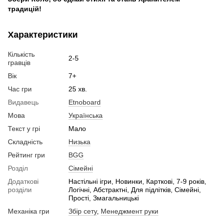
традицій!
Характеристики
Кількість
2-5
гравців
Вік
7+
Час гри
25 хв.
Видавець
Etnoboard
Мова
Українська
Текст у грі
Мало
Складність
Низька
Рейтинг гри
BGG
Розділ
Сімейні
Додаткові
Настільні ігри, Новинки, Карткові, 7-9 років,
розділи
Логічні, Абстрактні, Для підлітків, Сімейні,
Прості, Змагальницькі
Механіка гри
Збір сету
,
Менеджмент руки