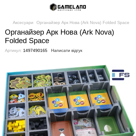
Аксесуари
Органайзер Арк Нова (Ark Nova) Folded Space
Органайзер Арк Нова (Ark Nova)
Folded Space
Артикул:
1497490165
Написати відгук