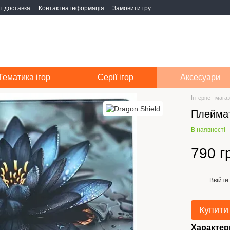
і доставка
Контактна інформація
Замовити гру
Тематика ігор
Серії ігор
Аксесуари
Інтернет-магаз
Плеймат
В наявності
790 г
Ввійти
%
Купити
Характер