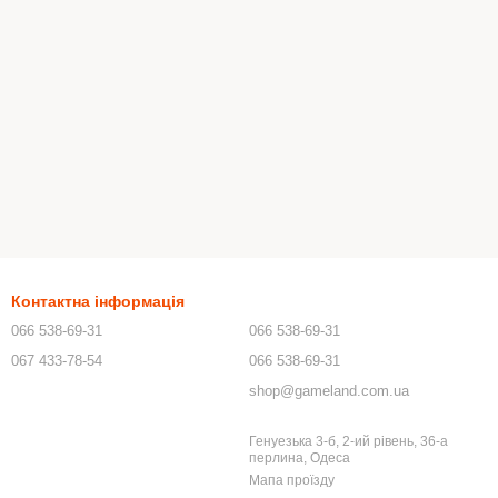
Контактна інформація
066 538-69-31
066 538-69-31
067 433-78-54
066 538-69-31
shop@gameland.com.ua
Генуезька 3-б, 2-ий рівень, 36-а
перлина, Одеса
Мапа проїзду