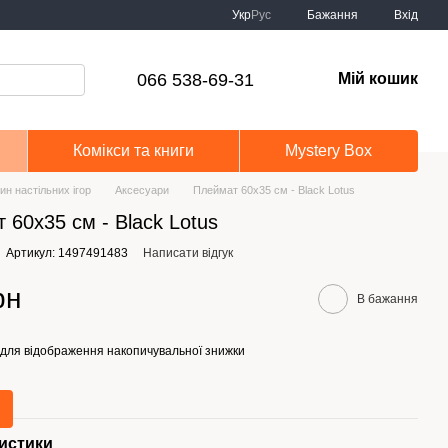
Укр
Рус
Бажання
Вхід
066 538-69-31
Мій кошик
Комікси та книги
Mystery Box
ин настільних ігор
Аксесуари
Плеймат 60х35 см - Black Lotus
 60х35 см - Black Lotus
Артикул: 1497491483
Написати відгук
рн
В бажання
для відображення накопичувальної знижки
истики