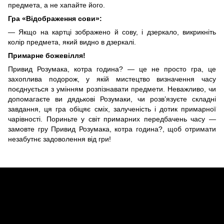
предмета, а не хапайте його.
Гра «Відображення сови»:
— Якщо на картці зображено й сову, і дзеркало, викрикніть
колір предмета, який видно в дзеркалі.
Примарне божевілля!
Привид Розумака, котра година? — це не просто гра, це
захоплива подорож, у якій мистецтво визначення часу
поєднується з умінням розпізнавати предмети. Неважливо, чи
допомагаєте ви дядькові Розумаки, чи розв’язуєте складні
завдання, ця гра обіцяє сміх, залученість і дотик примарної
чарівності. Пориньте у світ примарних передбачень часу —
замовте гру Привид Розумака, котра година?, щоб отримати
незабутнє задоволення від гри!