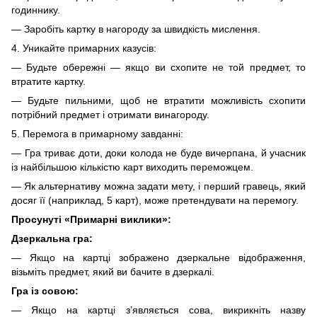
годиннику.
— Заробіть картку в нагороду за швидкість мислення.
4. Уникайте примарних казусів:
— Будьте обережні — якщо ви схопите не той предмет, то
втратите картку.
— Будьте пильними, щоб не втратити можливість схопити
потрібний предмет і отримати винагороду.
5. Перемога в примарному завданні:
— Гра триває доти, доки колода не буде вичерпана, й учасник
із найбільшою кількістю карт виходить переможцем.
— Як альтернативу можна задати мету, і перший гравець, який
досяг її (наприклад, 5 карт), може претендувати на перемогу.
Просунуті «Примарні виклики»:
Дзеркальна гра:
— Якщо на картці зображено дзеркальне відображення,
візьміть предмет, який ви бачите в дзеркалі.
Гра із совою:
— Якщо на картці з’являється сова, викрикніть назву