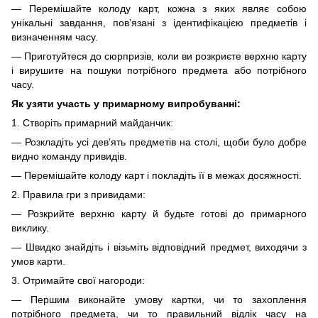
— Перемішайте колоду карт, кожна з яких являє собою
унікальні завдання, пов’язані з ідентифікацією предметів і
визначенням часу.
— Приготуйтеся до сюрпризів, коли ви розкриєте верхню карту
і вирушите на пошуки потрібного предмета або потрібного
часу.
Як узяти участь у примарному випробуванні:
1. Створіть примарний майданчик:
— Розкладіть усі дев’ять предметів на столі, щоби було добре
видно команду привидів.
— Перемішайте колоду карт і покладіть її в межах досяжності.
2. Правила гри з привидами:
— Розкрийте верхню карту й будьте готові до примарного
виклику.
— Швидко знайдіть і візьміть відповідний предмет, виходячи з
умов карти.
3. Отримайте свої нагороди:
— Першим виконайте умову картки, чи то захоплення
потрібного предмета, чи то правильний відлік часу на