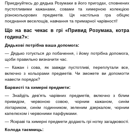
Приєднуйтесь до дядька Розумаки в його пригодах, сповнених
пустотливими кажанами, совами та химерною колекцією
різнокольорових предметів. Ця настільна гра обіцяє
поєднання веселощів, навчання та примарної чарівності!
Що на вас чекає в грі «Привид Розумака, котра
година?»:
Дядькові потрібна ваша допомога:
— Дядько готується до побачення, і йому потрібна допомога,
щоби правильно визначити час.
— Кажан і сова, як завжди пустотливі, переплутали все,
включно з кольорами предметів. Чи зможете ви допомогти
навести порядок?
Барвисті та химерні предмети:
— Знайдіть дев’ять чарівних предметів, включно з білим
привидом, червоною совою, чорним кажаном, синім
ліхтариком, синім годинником, зеленим дзеркалом, чорним
капелюхом і червоними парфумами.
— Яскраві та химерні предмети додають грі нотку загадковості.
Колода таємниць: