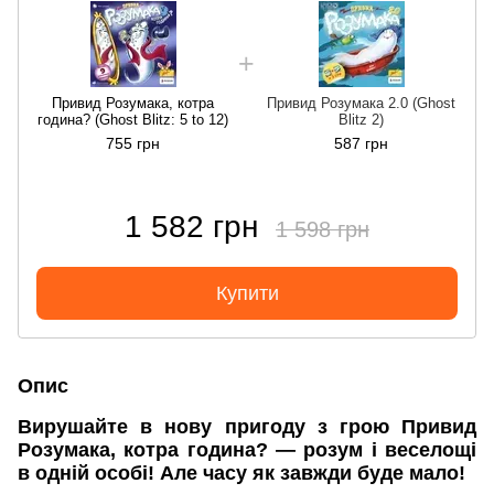
Привид Розумака, котра
Привид Розумака 2.0 (Ghost
година? (Ghost Blitz: 5 to 12)
Blitz 2)
755 грн
587 грн
1 582 грн
1 598 грн
Купити
Опис
Вирушайте в нову пригоду з грою Привид
Розумака, котра година? — розум і веселощі
в одній особі! Але часу як завжди буде мало!