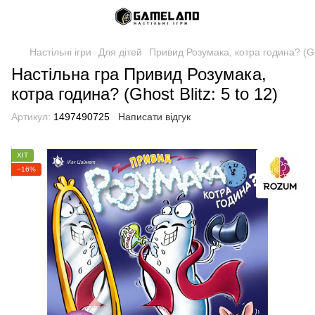
Настільні ігри
Для дітей
Привид Розумака, котра година? (Gho
Настільна гра Привид Розумака,
котра година? (Ghost Blitz: 5 to 12)
Артикул:
1497490725
Написати відгук
ХІТ
−16%