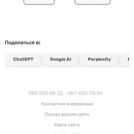
Поделиться в:
ChatGPT
Google AI
Perplexity
Gr
066 538-69-31
067 433-78-54
Контактная информация
Полная версия сайта
Карта сайта