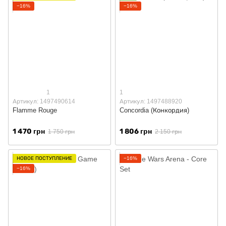
−16%
−16%
1
1
Артикул: 1497490614
Артикул: 1497488920
Flamme Rouge
Concordia (Конкордия)
1 470 грн
1 806 грн
1 750 грн
2 150 грн
НОВОЕ ПОСТУПЛЕНИЕ
−16%
−16%