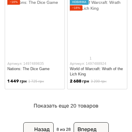
−16%
НОВИНКА
−16%
1
Артикул: 1497489835
Артикул: 1497488924
Nations: The Dice Game
World of Warcraft: Wrath of the
Lich King
1 449 грн
2 688 грн
1 725 грн
3 200 грн
Показать еще 20 товаров
Назад
Вперед
8
из 28