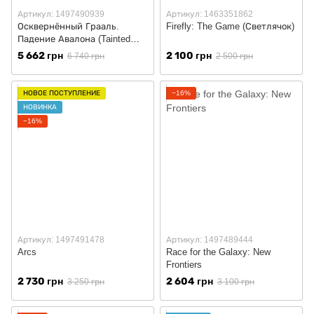
Артикул: 1497490939
Артикул: 1463351862
Осквернённый Грааль.
Firefly: The Game (Светлячок)
Падение Авалона (Tainted
Grail: The Fall of Avalon)
5 662 грн
2 100 грн
6 740 грн
2 500 грн
НОВОЕ ПОСТУПЛЕНИЕ
−16%
НОВИНКА
−16%
Артикул: 1497491478
Артикул: 1497489444
Arcs
Race for the Galaxy: New
Frontiers
2 730 грн
2 604 грн
3 250 грн
3 100 грн