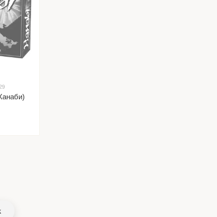
29
Ханаби)
k