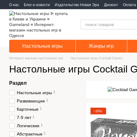
Перейти к основному контенту
О нас
Блог и новости
Издательство Новая Эра
Дисконт
Оплата 
Настольные игры
Жанры игр
Интернет-магазин настольных игр
Настольные игры Cocktail Games
Настольные игры Cocktail 
Раздел
1
Настольные игры
1
Развивающие
1
Карточные
−16%
1
7-9 лет
1
Логические
1
Абстрактные