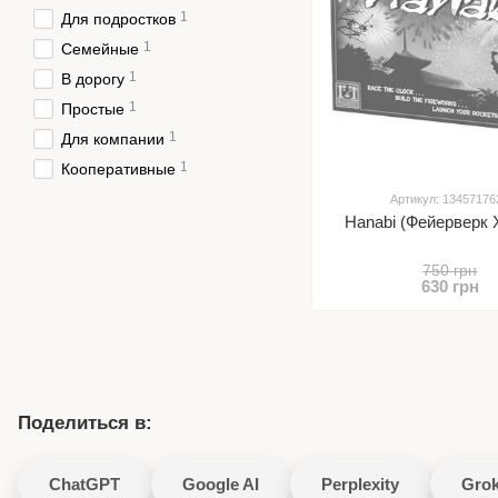
1
Для подростков
1
Семейные
1
В дорогу
1
Простые
1
Для компании
1
Кооперативные
Артикул: 13457176
Hanabi (Фейерверк 
750 грн
630 грн
Поделиться в:
ChatGPT
Google AI
Perplexity
Gro