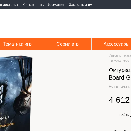
и доставка
Контактная информация
Заказать игру
Тематика игр
Серии игр
Аксессуары
Интернет-мага
Фигурка Фрост
Фигурка
Board G
Нет в налич
4 612
Войти
%