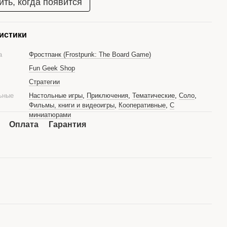
ть, когда появится
истики
ра
Фростпанк (Frostpunk: The Board Game)
Fun Geek Shop
Стратегии
ьные
Настольные игры
,
Приключения
,
Тематические
,
Соло
,
Фильмы, книги и видеоигры
,
Кооперативные
,
C
миниатюрами
Оплата
Гарантия