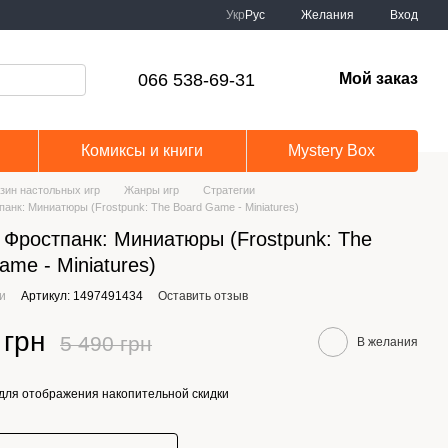
Укр
Рус
Желания
Вход
066 538-69-31
Мой заказ
Комиксы и книги
Mystery Box
зин настольных игр
Жанры игр
Стратегии
панк: Миниатюры (Frostpunk: The Board Game - Miniatures)
 Фростпанк: Миниатюры (Frostpunk: The
ame - Miniatures)
ии
Артикул: 1497491434
Оставить отзыв
 грн
5 490 грн
В желания
для отображения накопительной скидки