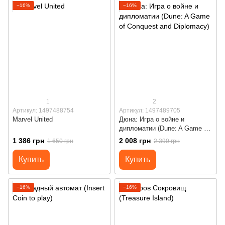
−16%
−16%
1
2
Артикул: 1497488754
Артикул: 1497489705
Marvel United
Дюна: Игра о войне и
дипломатии (Dune: A Game of
Conquest and Diplomacy)
1 386 грн
2 008 грн
1 650 грн
2 390 грн
Купить
Купить
−16%
−16%