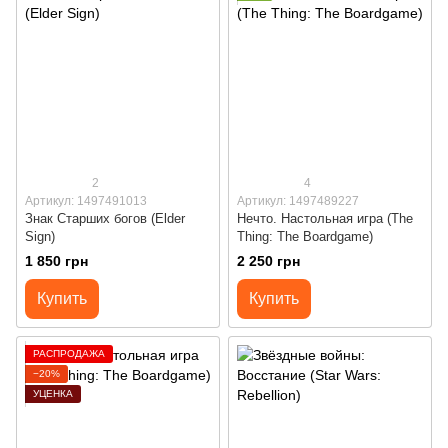
2
4
Артикул: 1497491013
Артикул: 1497489227
Знак Старших богов (Elder
Нечто. Настольная игра (The
Sign)
Thing: The Boardgame)
1 850 грн
2 250 грн
Купить
Купить
РАСПРОДАЖА
−20%
УЦЕНКА