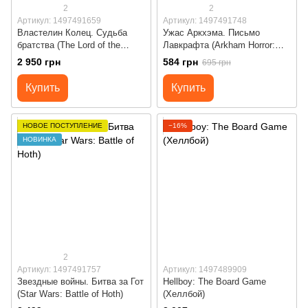
2
2
Артикул: 1497491659
Артикул: 1497491748
Властелин Колец. Судьба
Ужас Аркхэма. Письмо
братства (The Lord of the
Лавкрафта (Arkham Horror:
Rings: Fate of the Fellowship)
Lovecraft Letter)
2 950 грн
584 грн
695 грн
Купить
Купить
НОВОЕ ПОСТУПЛЕНИЕ
−16%
НОВИНКА
2
Артикул: 1497491757
Артикул: 1497489909
Звездные войны. Битва за Гот
Hellboy: The Board Game
(Star Wars: Battle of Hoth)
(Хеллбой)