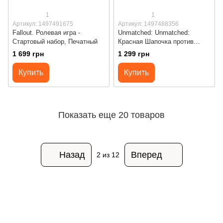
1
1
Артикул: 1497491675
Артикул: 1497488356
Fallout. Ролевая игра -
Unmatched: Unmatched:
Стартовый набор, Печатный
Красная Шапочка против
Беовульфа
1 699 грн
1 299 грн
Купить
Купить
Показать еще 20 товаров
Назад
Вперед
2
из 12