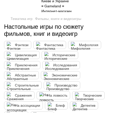
Тематика игр
Фильмы, книги и видеоигры
Настольные игры по сюжету
фильмов, книг и видеоигр
Фэнтези
Фантастика
Мифология
Цивилизация
Исторические
Приключения
Исследования
Абстрактные
Экономические
Строительные
Производство
Сражения
На ловкость
Творческие
На ассоциации
Блеф
Детектив