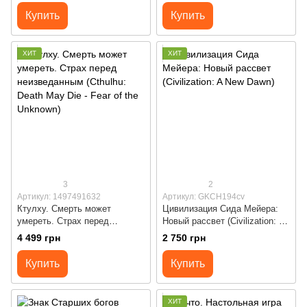
Купить
Купить
ХИТ
ХИТ
3
2
Артикул: 1497491632
Артикул: GKCH194cv
Ктулху. Смерть может
Цивилизация Сида Мейера:
умереть. Страх перед
Новый рассвет (Civilization: A
неизведанным (Cthulhu: Death
New Dawn)
4 499 грн
2 750 грн
May Die - Fear of the Unknown)
Купить
Купить
ХИТ