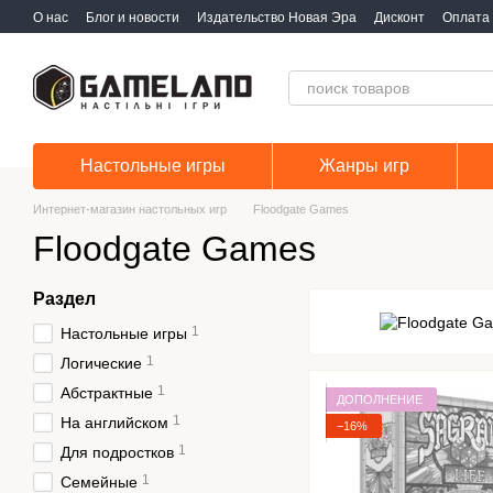
Перейти к основному контенту
О нас
Блог и новости
Издательство Новая Эра
Дисконт
Оплата 
Настольные игры
Жанры игр
Интернет-магазин настольных игр
Floodgate Games
Floodgate Games
Раздел
1
Настольные игры
1
Логические
1
Абстрактные
ДОПОЛНЕНИЕ
1
На английском
−16%
1
Для подростков
1
Семейные