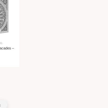
81
Facades –
k