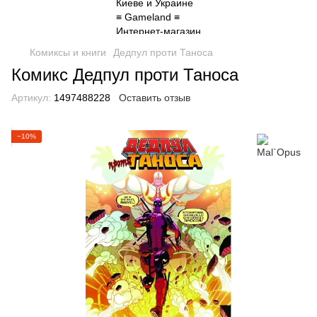
Комиксы и книги
Дедпул проти Таноса
Комикс Дедпул проти Таноса
Артикул:
1497488228
Оставить отзыв
−10%