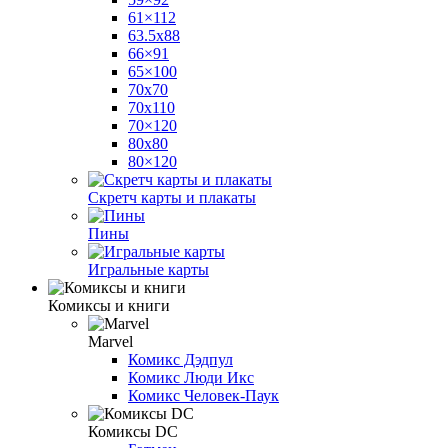
61×112
63.5x88
66×91
65×100
70x70
70x110
70×120
80x80
80×120
Скретч карты и плакаты
Пины
Игральные карты
Комиксы и книги
Marvel
Комикс Дэдпул
Комикс Люди Икс
Комикс Человек-Паук
Комиксы DC