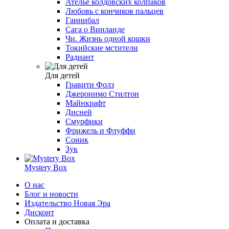
Ателье колдовских колпаков
Любовь с кончиков пальцев
Ганнибал
Сага о Винланде
Чи. Жизнь одной кошки
Токийские мстители
Радиант
Для детей
Гравити Фолз
Джеронимо Стилтон
Майнкрафт
Дисней
Смурфики
Фрижель и Флуффи
Соник
Зук
Mystery Box
О нас
Блог и новости
Издательство Новая Эра
Дисконт
Оплата и доставка