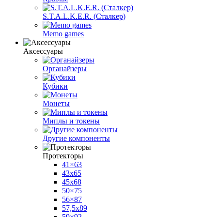
S.T.A.L.K.E.R. (Сталкер)
Memo games
Аксессуары
Органайзеры
Кубики
Монеты
Миплы и токены
Другие компоненты
Протекторы
41×63
43x65
45x68
50×75
56×87
57,5х89
59×92