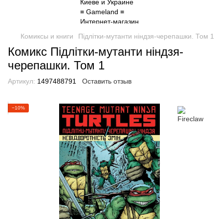
Комиксы и книги
Підлітки-мутанти ніндзя-черепашки. Том 1
Комикс Підлітки-мутанти ніндзя-
черепашки. Том 1
Артикул:
1497488791
Оставить отзыв
−10%