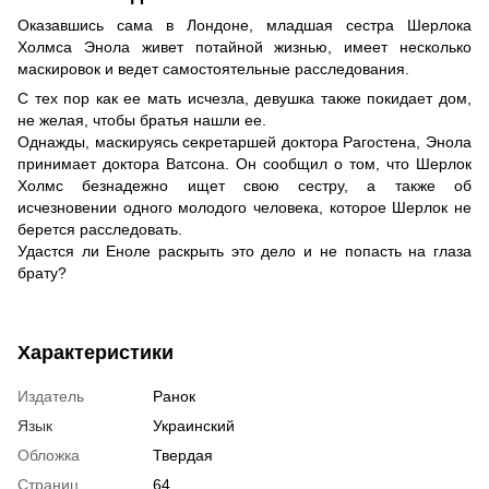
Оказавшись сама в Лондоне, младшая сестра Шерлока
Холмса Энола живет потайной жизнью, имеет несколько
маскировок и ведет самостоятельные расследования.
С тех пор как ее мать исчезла, девушка также покидает дом,
не желая, чтобы братья нашли ее.
Однажды, маскируясь секретаршей доктора Рагостена, Энола
принимает доктора Ватсона. Он сообщил о том, что Шерлок
Холмс безнадежно ищет свою сестру, а также об
исчезновении одного молодого человека, которое Шерлок не
берется расследовать.
Удастся ли Еноле раскрыть это дело и не попасть на глаза
брату?
Характеристики
Издатель
Ранок
Язык
Украинский
Обложка
Твердая
Страниц
64