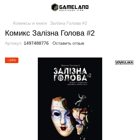
Комиксы и книги
Залізна Голова #2
Комикс Залізна Голова #2
Артикул:
1497488776
Оставить отзыв
−10%