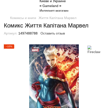
Комиксы и книги
Життя Капітана Марвел
Комикс Життя Капітана Марвел
Артикул:
1497488788
Оставить отзыв
−10%