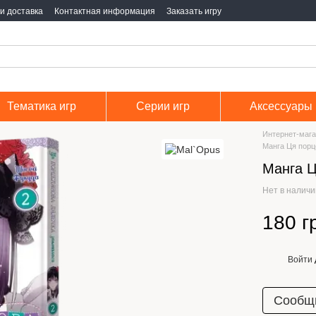
и доставка
Контактная информация
Заказать игру
Тематика игр
Серии игр
Аксессуары
Интернет-мага
Манга Ця порц
Манга Ц
Нет в налич
180 г
Войти
%
Сообщи