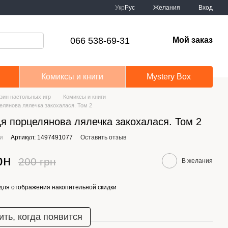
Укр
Рус
Желания
Вход
066 538-69-31
Мой заказ
Комиксы и книги
Mystery Box
зин настольных игр
Комиксы и книги
елянова лялечка закохалася. Том 2
я порцелянова лялечка закохалася. Том 2
ии
Артикул: 1497491077
Оставить отзыв
рн
200 грн
В желания
для отображения накопительной скидки
ть, когда появится