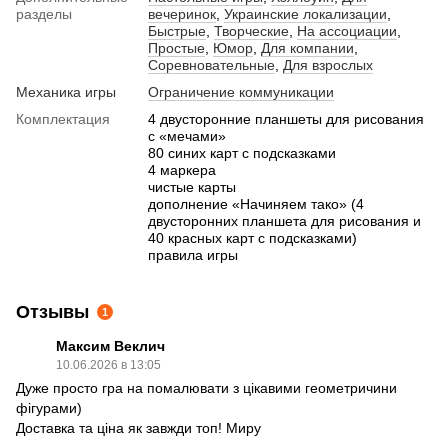
разделы
вечеринок
,
Украинские локализации
,
Быстрые
,
Творческие
,
На ассоциации
,
Простые
,
Юмор
,
Для компании
,
Соревновательные
,
Для взрослых
Механика игры
Ограничение коммуникации
Комплектация
4 двусторонние планшеты для рисования
с «мечами»
80 синих карт с подсказками
4 маркера
чистые карты
дополнение «Начиняем тако» (4
двусторонних планшета для рисования и
40 красных карт с подсказками)
правила игры
Отзывы
1
Максим Веклич
10.06.2026 в 13:05
Дуже просто гра на помалювати з цікавими геометричини
фігурами)
Доставка та ціна як завжди топ! Миру