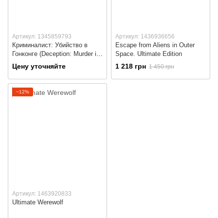
Артикул: 1345859793
Артикул: 1436936656
Криминалист: Убийство в
Escape from Aliens in Outer
Гонконге (Deception: Murder in
Space. Ultimate Edition
Hong Kong) (укр.)
Цену уточняйте
1 218 грн
1 450 грн
−12%
Артикул: 1463920833
Ultimate Werewolf