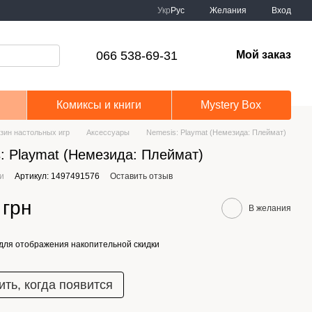
Укр
Рус
Желания
Вход
066 538-69-31
Мой заказ
Комиксы и книги
Mystery Box
зин настольных игр
Аксессуары
Nemesis: Playmat (Немезида: Плеймат)
: Playmat (Немезида: Плеймат)
ии
Артикул: 1497491576
Оставить отзыв
 грн
В желания
для отображения накопительной скидки
ть, когда появится