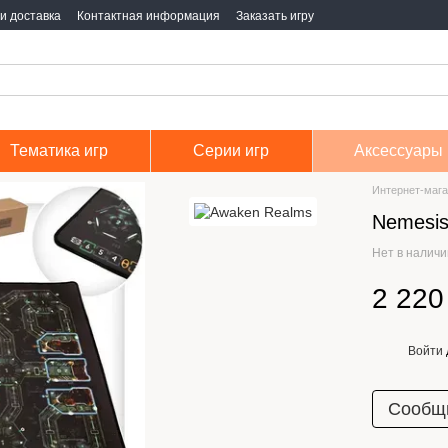
и доставка
Контактная информация
Заказать игру
Тематика игр
Серии игр
Аксессуары
Интернет-мага
Nemesis
Нет в налич
2 220
Войти
%
Сообщи