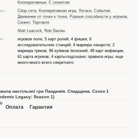
Кооперативные
,
С сюжетом
гры
Сбор сета
,
Кооперативная игра
,
Легаси
,
События
,
Движение от точки к точке
,
Разные способности у игроков
,
Сюжет
,
Торговля
Matt Leacock
,
Rob Daviau
ия
игровое поле; 5 карт ролей; 4 фишки; 6
исследовательских станций; 4 маркера лекарств; 2
маркера треков; 96 кубиков болезней; 48 карт инфекции;
61 карта игроков; 4 карты-подсказки; правила игры; еще
много-много всего секретного.
вила настільної гри Пандемія. Спадщина. Сезон 1
ndemic Legacy: Season 1)
МБ
Оплата
Гарантия