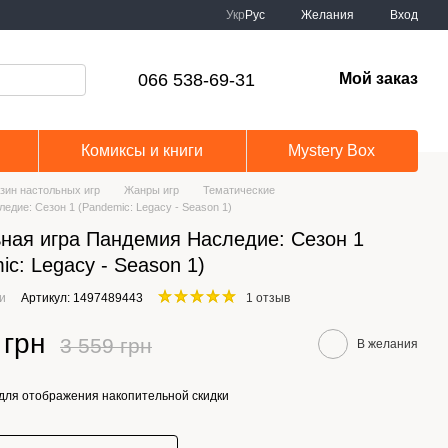
Укр
Рус
Желания
Вход
066 538-69-31
Мой заказ
Комиксы и книги
Mystery Box
зин настольных игр
Жанры игр
Тематические
едие: Сезон 1 (Pandemic: Legacy - Season 1)
ная игра Пандемия Наследие: Сезон 1
ic: Legacy - Season 1)
ии
Артикул: 1497489443
1 отзыв
 грн
3 559 грн
В желания
для отображения накопительной скидки