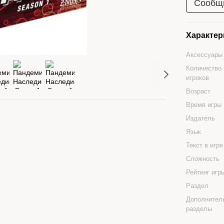
Сообщи
Характер
Аксессуары
Количество
игроков
Возраст
Время игры
Издатель
Язык
Текст в игр
Сложность
Рейтинг иг
Раздел
Дополнител
разделы