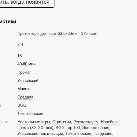
ть, когда появится
истики
Протекторы для карт 63.5x88мм
- 179 карт
2-4
13+
40-80 мин.
Ігромаг
Украинский
е
Много
Средняя
ры
BGG
Тематические
ьные
Настольные игры
,
Стратегии
,
Рекомендуем
,
Новейшее
время (XX-XXI век)
,
BGG Top 100
,
Исследования
,
Украинские локализации
,
Тематические
,
Пандемия
,