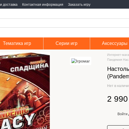
и доставка
Контактная информация
Заказать игру
Тематика игр
Серии игр
Аксессуары
Интернет-мага
Пандемия Насл
Настоль
(Pandem
Нет в налич
2 990
Войти
%