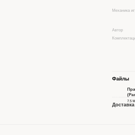
Механика и
Автор
Комплектац
Файлы
Пра
(Pa
PDF
7.5 
Доставка