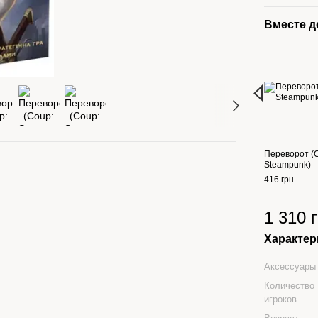
Вместе 
Переворот (
Steampunk)
416 грн
1 310 
Характер
Аксессуары
Количество
игроков