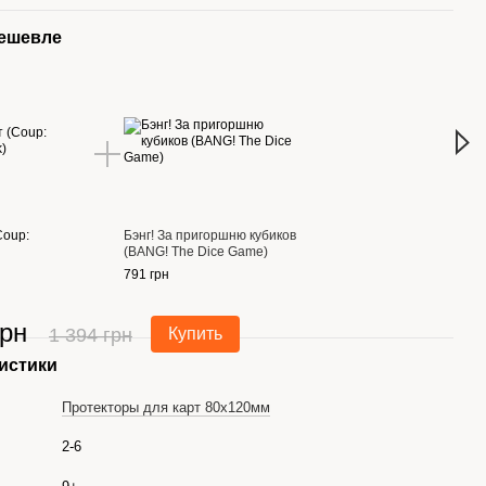
дешевле
Вме
Coup:
Бэнг! За пригоршню кубиков
Пере
(BANG! The Dice Game)
Stea
791 грн
416 г
грн
1 
1 394 грн
Купить
истики
Протекторы для карт 80x120мм
2-6