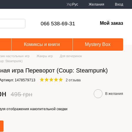
Укр
Рус
Желания
Вход
066 538-69-31
Мой заказ
Комиксы и книги
Mystery Box
зин настольных игр
Жанры игр
Для вечеринок
up: Steampunk)
ная игра Переворот (Coup: Steampunk)
Артикул: 1478579713
2 отзыва
рн
495 грн
В желания
для отображения накопительной скидки