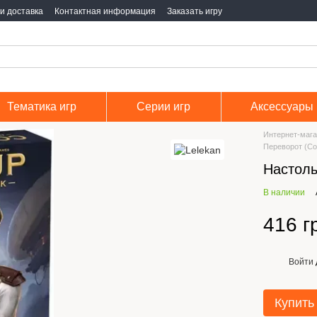
и доставка
Контактная информация
Заказать игру
Тематика игр
Серии игр
Аксессуары
Интернет-мага
Переворот (Co
Настоль
В наличии
416 г
Войти
%
Купить