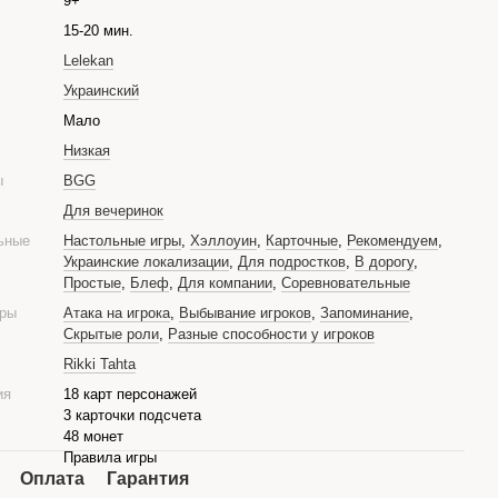
9+
15-20 мин.
Lelekan
Украинский
е
Мало
Низкая
ры
BGG
Для вечеринок
ьные
Настольные игры
,
Хэллоуин
,
Карточные
,
Рекомендуем
,
Украинские локализации
,
Для подростков
,
В дорогу
,
Простые
,
Блеф
,
Для компании
,
Соревновательные
гры
Атака на игрока
,
Выбывание игроков
,
Запоминание
,
Скрытые роли
,
Разные способности у игроков
Rikki Tahta
ия
18 карт персонажей
3 карточки подсчета
48 монет
Правила игры
Оплата
Гарантия