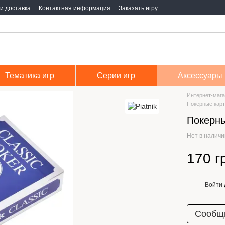
и доставка
Контактная информация
Заказать игру
Тематика игр
Серии игр
Аксессуары
Интернет-мага
Покерные карты
Покерны
Нет в налич
170 г
Войти
%
Сообщи