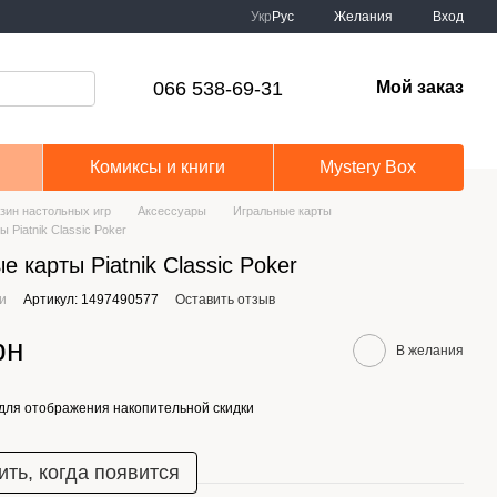
Укр
Рус
Желания
Вход
066 538-69-31
Мой заказ
Комиксы и книги
Mystery Box
зин настольных игр
Аксессуары
Игральные карты
 Piatnik Classic Poker
е карты Piatnik Classic Poker
ии
Артикул: 1497490577
Оставить отзыв
рн
В желания
для отображения накопительной скидки
ть, когда появится