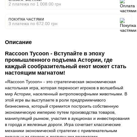
2 платежа по 1 008.00 грн
ПОКУПКА ЧАСТЯМИ
3 платежа по 672.00 грн
Описание
Raccoon Tycoon - Вступайте в эпоху
промышленного подъема Астории, где
каждый сообразительный енот может стать
настоящим магнатом!
«Raccoon Tycoon» - это стратегическая экономическая
настольная игра, которая переносит игроков в волшебный
мир Астории, населенный антропоморфными животными. В
этой игре вы выступаете в роли предприимчивого
бизнесмена, который стремится построить собственную
экономическую империю путем производства товаров,
манипуляций рынком, участия в аукционах и инвестирования
в города и железные дороги. Игра сочетает классические
механики экономической стратегии с привлекательным
визуальным стилем и доступными правилами.