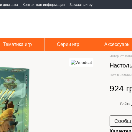
и доставка
Контактная информация
Заказать игру
Тематика игр
Серии игр
Аксессуары
Интернет-мага
Настоль
Нет в налич
924 г
Войти
%
Сообщи
Характер