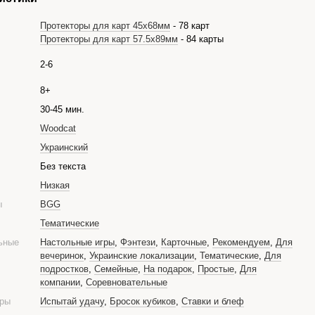
Протекторы для карт 45х68мм
- 78 карт
Протекторы для карт 57.5х89мм
- 84 карты
2-6
8+
30-45 мин.
Woodcat
Украинский
е
Без текста
Низкая
ры
BGG
Тематические
ьные
Настольные игры
,
Фэнтези
,
Карточные
,
Рекомендуем
,
Для
вечеринок
,
Украинские локализации
,
Тематические
,
Для
подростков
,
Семейные
,
На подарок
,
Простые
,
Для
компании
,
Соревновательные
гры
Испытай удачу
,
Бросок кубиков
,
Ставки и блеф