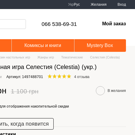
Укр
Рус
Желания
Вход
066 538-69-31
Мой заказ
Комиксы и книги
Mystery Box
зин настольных игр
Жанры игр
Тематические
Селестия (Celestia)
ная игра Селестия (Celestia) (укр.)
ии
Артикул: 1497488701
4 отзыва
рн
1 100 грн
В желания
для отображения накопительной скидки
ть, когда появится
истики