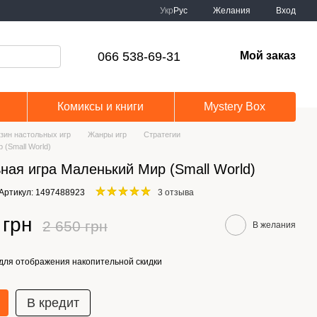
Укр
Рус
Желания
Вход
066 538-69-31
Мой заказ
Комиксы и книги
Mystery Box
зин настольных игр
Жанры игр
Стратегии
 (Small World)
ная игра Маленький Мир (Small World)
Артикул: 1497488923
3 отзыва
 грн
2 650 грн
В желания
для отображения накопительной скидки
В кредит