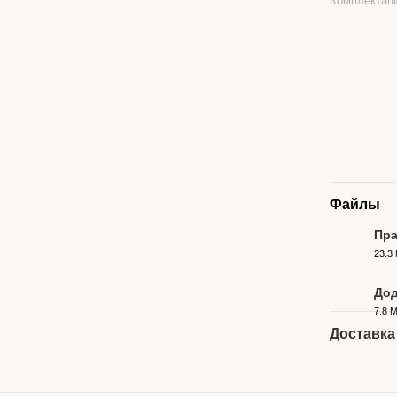
Комплектац
Файлы
Пра
23.3
PDF
Дод
7.8 
PDF
Доставка