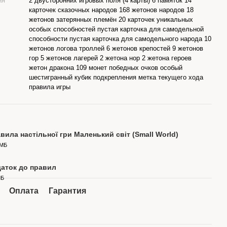
ия
2 двусторонних игровых поля (4 карты) 6 памяток 14
карточек сказочных народов 168 жетонов народов 18
жетонов затерянных племён 20 карточек уникальных
особых способностей пустая карточка для самодельной
способности пустая карточка для самодельного народа 10
жетонов логова троллей 6 жетонов крепостей 9 жетонов
гор 5 жетонов лагерей 2 жетона нор 2 жетона героев
жетон дракона 109 монет победных очков особый
шестигранный кубик подкрепления метка текущего хода
правила игры
вила настільної гри Маленький світ (Small World)
 МБ
аток до правил
МБ
Оплата
Гарантия