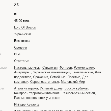
2-5
8+
45-90 мин.
Lord Of Boards
Украинский
е
Без текста
Средняя
ры
BGG
Стратегии
ьные
Настольные игры
,
Стратегии
,
Фэнтези
,
Рекомендуем
,
Америтреш
,
Украинские локализации
,
Тематические
,
Для
подростков
,
Сражения
,
Семейные
,
Простые
,
Для
компании
,
Соревновательные
,
Маленький Мир
гры
Атака на игрока
,
Испытай удачу
,
Бросок кубиков
,
Контроль территории/влияния
,
Разнообразный сет-ап
,
Разные способности у игроков
Philippe Keyaerts