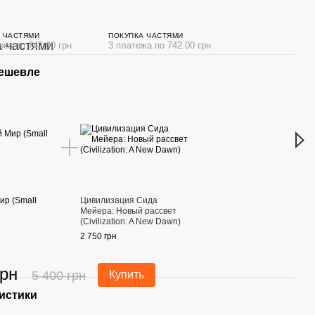
 ЧАСТЯМИ
ПОКУПКА ЧАСТЯМИ
ежа по 742.00 грн
3 платежа по 742.00 грн
дешевле
Вме
ир (Small
Цивилизация Сида
Мале
Мейера: Новый рассвет
World
(Civilization: A New Dawn)
2 226
2 750 грн
грн
4 
5 400 грн
Купить
истики