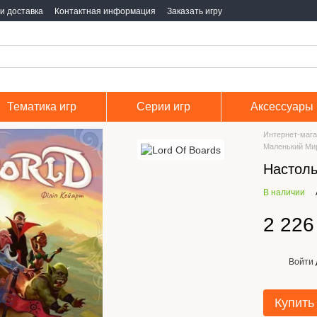
и доставка
Контактная информация
Заказать игру
Тематика игр
Серии игр
Аксессуары
Интернет-мага
Маленький Мир
Настоль
В наличии
2 226
Войти
%
Купить